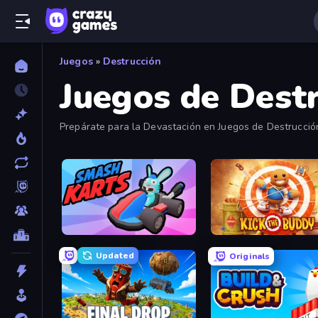
Juegos
»
Destrucción
Juegos de Dest
Prepárate para la Devastación en Juegos de Destrucción
Smash Karts
Kick the Buddy
Updated
Originals