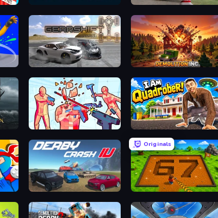
Bricks Breaker
Demolition Derby 3
Gearshift One
Demolition Inc.
: ToW
Time Shooter 2
I Am Quadrober!
Originals
Derby Crash 4
Obby: Dig Brainrots