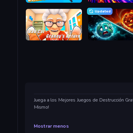
Smile Slime
Stellar Swarm
Updated
Bad Cat - Granny's Return
PlanetCrush 2
Juega a los Mejores Juegos de Destrucción Gra
Mismo!
Mostrar menos