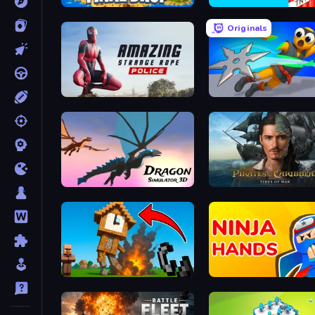
Final Drop
Build and Crush
Originals
Amazing Strange Rope Police
Ninja Swipe Strike
Dragon Simulator 3D
Pirates of the Caribbean
Noob Fuse
Ninja Hands