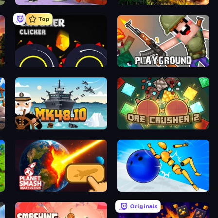
Obby: +1 Click Wall Breaker
Artillery Vs Tanks
Top
Crusher Clicker
Playground
Mk48.io
OreCrusher 2
Planet Smash Destruction
Playground Man! Ragdoll Show!
Originals