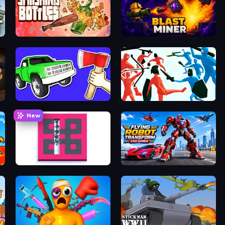
Smashing Bottles
Blast Miner
Smash the Car to Pieces!
Funny Battle Simulator
New
BreakStoneBALL
Flying Robot Transform Car Games