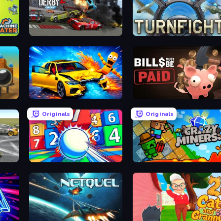
Demolition Derby 2
Turnfight
BMG: Ragdoll Playground
Bills Must Be Paid
Originals
Originals
Entropy
Crazy Miners