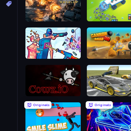
Battle Fleet World
Machine Eater
Time Shooter 3: SWAT
Cannon Balls 3D
cowz.io
Wrong Way
Originals
Originals