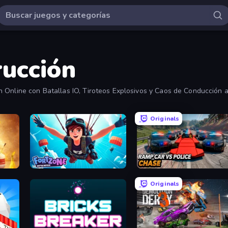
rucción
 Online con Batallas IO, Tiroteos Explosivos y Caos de Conducción a
Originals
Fortzone Battle Royale
Ramp Car VS Police: CHASE
Originals