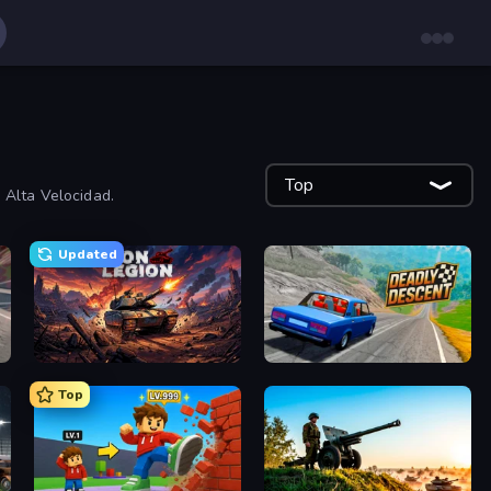
Top
 Alta Velocidad.
Updated
Iron Legion
Deadly Descent
Top