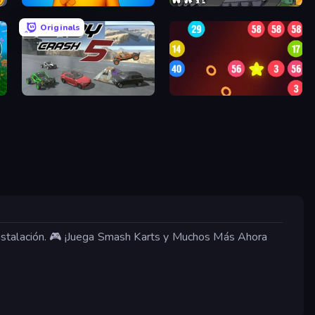
Fun Ragdoll Challenge!
Stickman WW2
Originals
Derby Crash 5
99 Balls
nstalación. 🎮 ¡Juega Smash Karts y Muchos Más Ahora