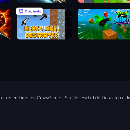
Netquel
Cat and Granny 2
Originals
Block Wall Destroyer
Feed the Alien
tuitos en Línea en CrazyGames, Sin Necesidad de Descarga ni I