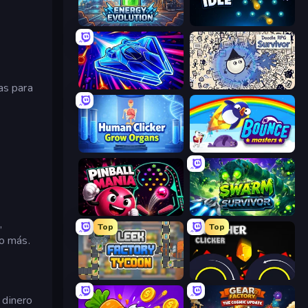
Energy Evolution
Plinko Idle
Stellar Swarm
Doodle RPG Survivor
as para
Human Clicker: Grow Organs
Bouncemasters
Pinball Mania
Swarm Survivor
,
Top
Top
ho más.
Leek Factory Tycoon
Crusher Clicker
 dinero