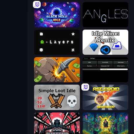
Black Hole Idle
Angles
Omega Layers
Idle Mine: Remix
Mine Clicker
Evolve
Simple Loot Idle
Asteroid Breaker