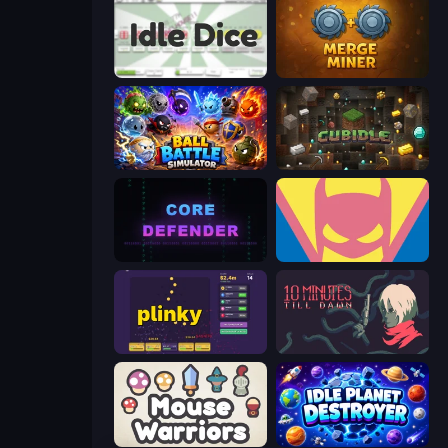
Idle Dice
Merge Miner
Ball Battle Simulator
Cubidle
Core Defender
Idle Superpowers
Plinky
10 Minutes Till Dawn
Mouse Warriors
Idle Planet Destroyer