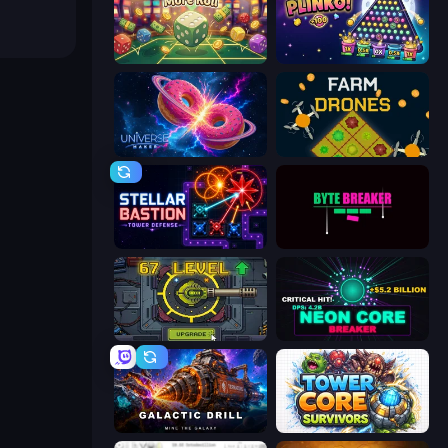
Just One More Roll
PLINKO!
Universe Maker
Farm Drones
Stellar Bastion
Byte Breaker Incremental
Tank Evolution
Neon Core Breaker
Galactic Drill
Tower Core Survivors