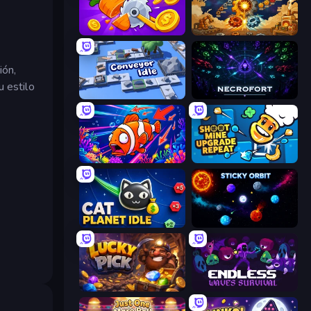
Farm Ring Idle
Gear Factory
ión,
u estilo
Conveyor Idle
Necrofort
Fish Catch Idle
Shoot Mine Upgrade Repeat
Cat Planet Idle
Sticky Orbit
Lucky Pick
Endless Waves Survival