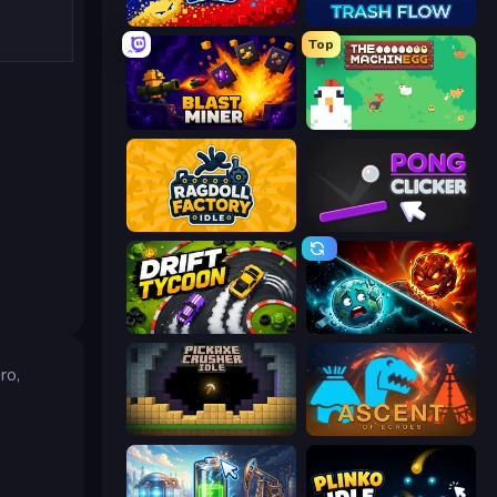
Liquid Swarm
Trash Flow
Top
Blast Miner
The MachinEGG
Ragdoll Factory Idle
Pong Clicker
Drift Tycoon
PlanetCrush 2
ro,
Pickaxe Crusher Idle
Ascent of Echoes