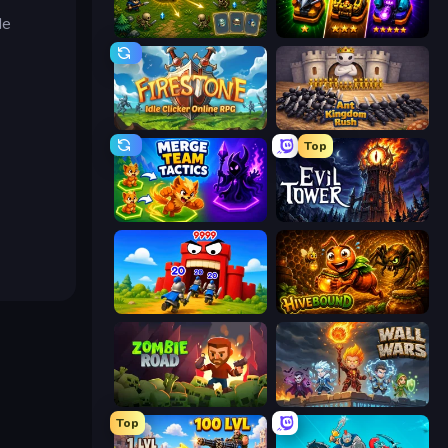
de
Tiny Ranger
Merge Survival
Firestone – Idle Clicker Online RPG
Ant Kingdom Rush
Top
Merge Team Tactics
Evil Tower
TimeWarriors
Hivebound
Zombie Road
Wall Wars
Top