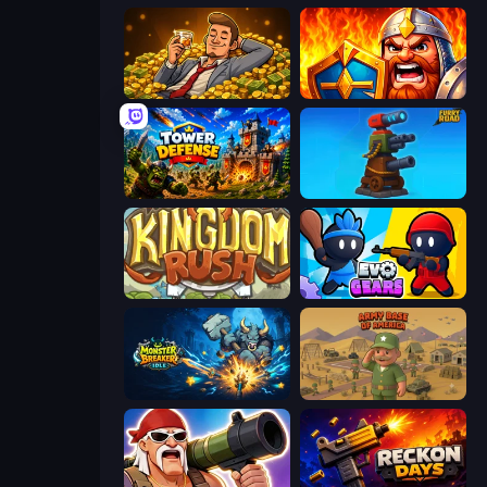
Idle Billionaire Tycoon
WarLink: Crown & Clash
Tower Defense
Furry Road
Kingdom Rush
Evo Gears
Monster Breaker Idle
Army Base Of America