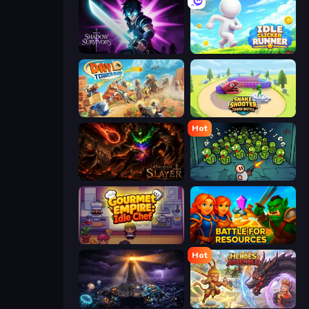
Shadow Survivors
Idle Clicker Runner
Day D Tower Rush
Snake Shooter: Tower Battle
Hot
Chronicles of Slayer
Base Defence
Gourmet Empire: Idle Chef
Battle for Resources
Hot
The Last Lighthouse
Heroes Assemble