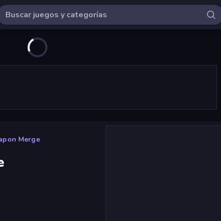
apon Merge
e