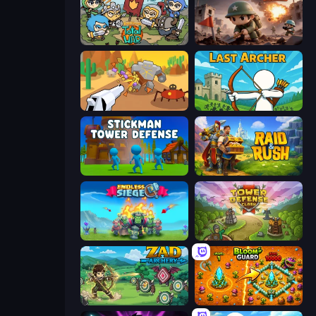
Raid Heroes: Total War
Minesweeper Squad
Idle Gun Survivor
Last Archer
Stickman Tower Defense Idle 3D
Raid & Rush
Endless Siege
Tower Defense Clash
Zad Archery - Demo
BloomGuard