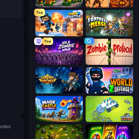
Age of Heroes
Last Bastion
Top
Tower Battle
Fortress Merge
Top
Idle Zombie Wave: Survivors
Zombie Protocol
Legend of Hero
World Z Defense - Zombie Defense
Mage Castle Idle Defense
Machine Eater
ombis