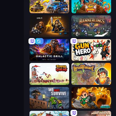
AOD - Art Of Defense
Epic Empire: Tower Defense
Gothic Story RPG
Bannerlings
Galactic Drill
Gun Hero: Cat Survival
Tower vs Goblins
Cursed Treasure 2
We Not Survive
Rumble Heroes