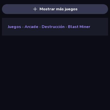
Mostrar más juegos
Juegos
Arcade
Destrucción
Blast Miner
»
»
»
Blast Miner
Desarrollador
Jucify
Clasificación
8,3
(
según los últimos 6 meses
)
Publicado en
mayo de 2026
Última actualización
junio de 2026
Motor de juego
GameMaker
Plataformas
Navegador (escritorio, móvil,
tableta), Aplicación
CrazyGames (iOS, Android)