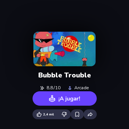
Bubble Trouble
8,8/10
Arcade
¡A jugar!
2,4 mil