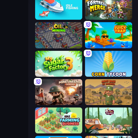
Idle Fishing
Fortress Merge
Oil Mining 3D: Petrol Factory
Juicy Trap
My Sugar Factory 3
Corn Tycoon
Minesweeper Squad
Army Base Of America
Idle Farming Business
Panda Palace