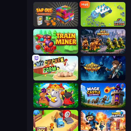
Hot
Tap Out: Block Escape
Machine Eater
Train Miner
Age of Heroes
My Chicken Farm
Legend of Hero
Rat's House - Nonogram
Mage Castle Idle Defense