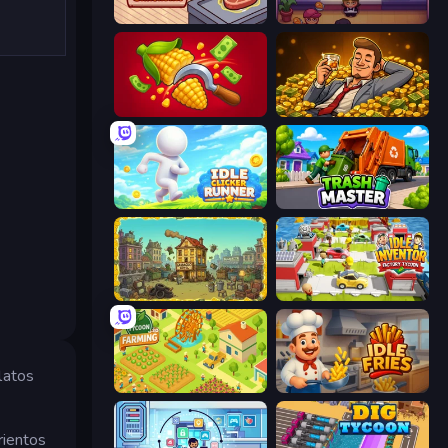
Cat Snack Bar
Gourmet Empire: Idle Chef
Farm-51: Secret Harvest
Idle Billionaire Tycoon
Idle Clicker Runner
Trash Master
The Garbaggio Hotel
Idle Inventor
platos
Farming Tycoon 3D
Idle Fries
rientos