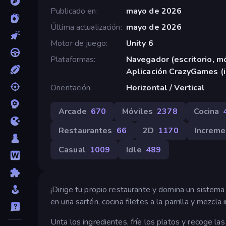
Publicado en
mayo de 2026
Última actualización
mayo de 2026
Motor de juego
Unity 6
Plataformas
Navegador (escritorio, mó
Aplicación CrazyGames (
Orientación
Horizontal / Vertical
Arcade
670
Móviles
2378
Cocina
Restaurantes
66
2D
1170
Increme
Casual
1009
Idle
489
¡Dirige tu propio restaurante y domina un sistema d
en una sartén, cocina filetes a la parrilla y mezcl
Unta los ingredientes, fríe los platos y recoge l