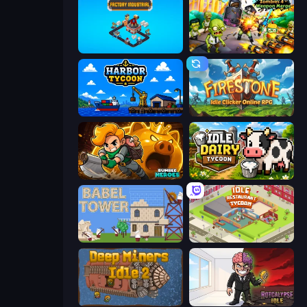
Factory Industrial
Zombies 4 Weapon Merge
Harbor Tycoon
Firestone – Idle Clicker Online RPG
Rumble Heroes
Idle Dairy Tycoon
Babel Tower
Idle Restaurant Tycoon
Deep Miners Idle 2
Rotcalypse: Idle Incremental