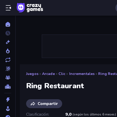
Juegos
»
Arcade
»
Clic
»
Incrementales
»
Ring Rest
Ring Restaurant
Compartir
Clasificación
9,0
(
según los últimos 6 meses
)