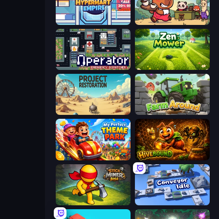
Idle Hypermart Empire
Capy Cafe
Operator: Emergency Dispatcher
Zen Mower
Project Restoration
Farm Around
My Perfect Theme Park
Hivebound
Stick Miner Idle
Conveyor Idle