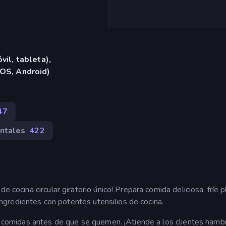
vil, tableta),
iOS, Android)
47
ntales
422
e cocina circular giratorio único! Prepara comida deliciosa, fríe 
a ingredientes con potentes utensilios de cocina.
as comidas antes de que se quemen. ¡Atiende a los clientes hamb