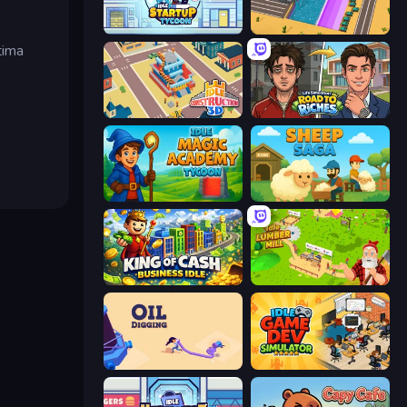
Idle Startup Tycoon
Dig Tycoon
tima
Idle Construction 3D
Life Simulator: Road to Riches
Idle Magic Academy Tycoon
Sheep Saga
King of Cash Business Idle
Idle Lumber Mill
Oil Digging
Idle Game Dev Simulator