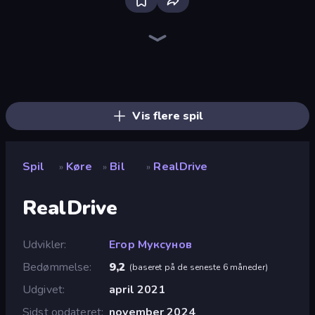
Bloxd.io
Ragdoll Archers
EvoWars.io
Veck.io
Piece of Cake: Merge and Bake
Racing Limits
Traffic Rider
Mahjongg Solitaire
Screw Out: Bolts and Nuts
Words of Wonders
Piles of Mahjong
Designville: Merge & Design
Miniblox
Space Waves
Stickman Clash
SkillWarz
Fortzone Battle Royale
Arrow Escape
Vis flere spil
Spil
Køre
Bil
RealDrive
»
»
»
RealDrive
Udvikler
Егор Муксунов
Bedømmelse
9,2
(
baseret på de seneste 6 måneder
)
Udgivet
april 2021
Sidst opdateret
november 2024