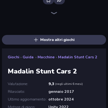
Traffic Rider
Racing Limits
Madness Cars Destroy
PolyTrack
Moto X3M
Xtreme Moto Mayhem
Ramp Car VS Police: CHASE
Cycle Extreme
Moto X3M 5: Pool Party
Moto X3M 6: Spooky Land
Sky Riders
Sunset Bike Racing
Trials Ice Ride
Moto X3M 4 Winter
Trial Mania
Trials Ride
Drift Escape
Paperly: Paper Plane Adventure
Mostra altri giochi
Giochi
Guida
Macchine
Madalin Stunt Cars 2
»
»
»
Madalin Stunt Cars 2
Valutazione
9,3
(
negli ultimi 6 mesi
)
Rilasciato
gennaio 2017
Ultimo aggiornamento
ottobre 2024
Motore di gioco
Unity 2022