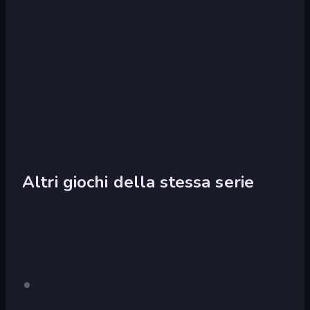
Altri giochi della stessa serie
Madalin
Solo
desktop
Cars