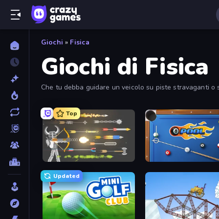
Giochi
»
Fisica
Giochi di Fisica
Che tu debba guidare un veicolo su piste stravaganti o sp
Top
Ragdoll Archers
8 Ball Pool
Updated