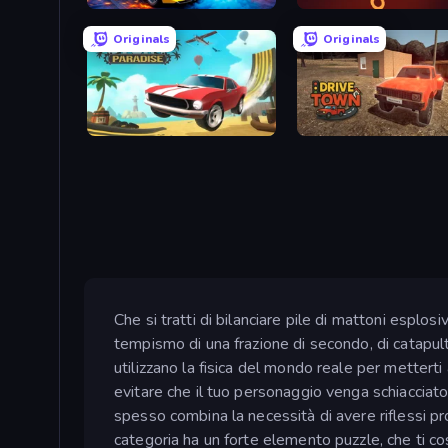
BMG: Ragdoll Playground
99 Balls
Originals
Originals
Stunt Paradise
DriveTown
Che si tratti di bilanciare pile di mattoni esplos
tempismo di una frazione di secondo, di catapultar
utilizzano la fisica del mondo reale per metterti 
evitare che il tuo personaggio venga schiacciato, d
spesso combina la necessità di avere riflessi pr
categoria ha un forte elemento puzzle, che ti 