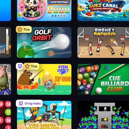
Unscrew Drop: Satisfying Puzzle
Suez Canal Training Simulator
Top
Golf Orbit
Basket Random
Top
Fish Orbit
Cue Billiard Club
Originals