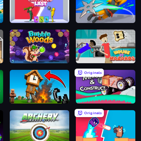
Who Dies Last?
Ninja Swipe Strike
Bubble Woods
House of Hazards
Originals
Noob Fuse
Merge & Construct
Originals