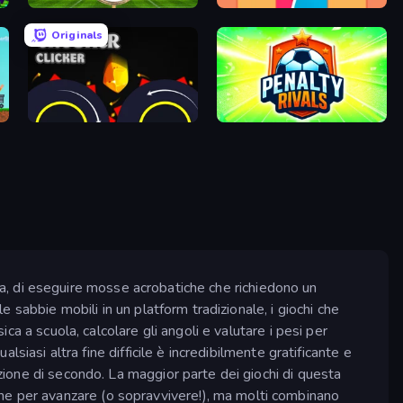
Archery World Tour
Boom Slingers ReBoom
Originals
Crusher Clicker
Penalty Rivals
corda, di eseguire mosse acrobatiche che richiedono un
e sabbie mobili in un platform tradizionale, i giochi che
ica a scuola, calcolare gli angoli e valutare i pesi per
lsiasi altra fine difficile è incredibilmente gratificante e
azione di secondo. La maggior parte dei giochi di questa
ne per avanzare (o sopravvivere!), ma molti combinano