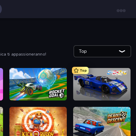
Top
sica ti appassioneranno!
Top
RocketGoal.io
Circuit Racing