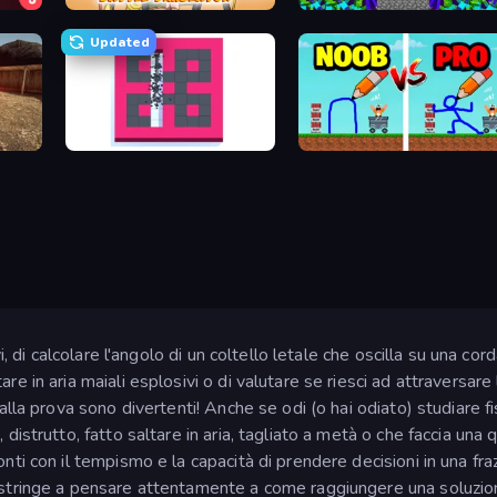
Stick Ragdoll Battle Simulator
Stick Epic Fighter
Updated
BreakStoneBALL
DOP Noob: Draw to Save
ivi, di calcolare l'angolo di un coltello letale che oscilla su una 
e in aria maiali esplosivi o di valutare se riesci ad attraversare l
alla prova sono divertenti! Anche se odi (o hai odiato) studiare fis
istrutto, fatto saltare in aria, tagliato a metà o che faccia una qua
onti con il tempismo e la capacità di prendere decisioni in una fr
costringe a pensare attentamente a come raggiungere una soluzio