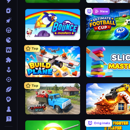
Mini Golf Club
Railway Bridge
New
Bouncemasters
Ultimate Football Cup
Top
Build A Plane
Slice Master
Top
Hustle & Drift in ZIL
City Constructor
Originals