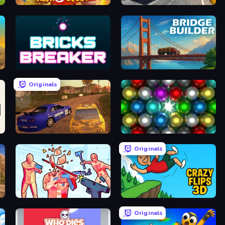
Kick the Buddy
Deadly Descent
Bricks Breaker
Bridge Builder
Originals
Dirt Rally Driver HD
Magnet Balls: Addictive
Originals
Time Shooter 2
Crazy Flips 3D
Originals