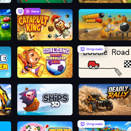
Snooker
Digging Simulator: Hole Craft
New
Catapult King
Cannon Balls 3D
Originals
Goal Gang
Doodle Road
Ships 3D
Deadly Rally
Originals