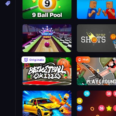
9 Ball Pool Online Multiplayer
Puppet Fighter 2 Player
Super Bowling Mania
Tap-Tap Shots
Hot
Originals
Basketball Skills
Playground