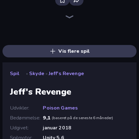
Bloxd.io
Ragdoll Archers
EvoWars.io
Piece of Cake: Merge and Bake
Veck.io
Traffic Rider
Racing Limits
Mahjongg Solitaire
Screw Out: Bolts and Nuts
Words of Wonders
Piles of Mahjong
Designville: Merge & Design
Space Waves
Miniblox
SkillWarz
Stickman Clash
Fortzone Battle Royale
Arrow Escape
Vis flere spil
Spil
Skyde
Jeff's Revenge
»
»
Jeff's Revenge
Udvikler
Poison Games
Bedømmelse
9,1
(
baseret på de seneste 6 måneder
)
Udgivet
januar 2018
Spilmotor
Unity 5.6