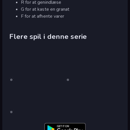
R for at genindlæse
G for at kaste en granat
F for at afhente varer
Flere spil i denne serie
Jeff
Kun
Jeff
Kun
på
på
the
the
skrivebordet
skrivebordet
Killer:
Killer
Horrendous
vs
Smile
Slendrina
Jeff
Kun
på
The
skrivebordet
Killer: