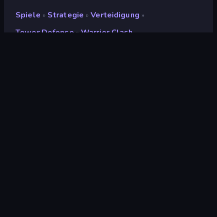
Spiele
Strategie
Verteidigung
»
»
»
Tower Defense
Warrior Clash
»
Warrior Clash
Entwickler
Onki Games
Bewertung
(
basierend auf den letzten 6
9,2
Monaten
)
Veröffentlicht
Februar 2025
Letzte Aktualisierung
März 2025
Spiel-Engine
Unity 6
Plattformen
Browser (Desktop,
Mobilgerät, Tablet),
CrazyGames App (Android)
Orientierung
Querformat