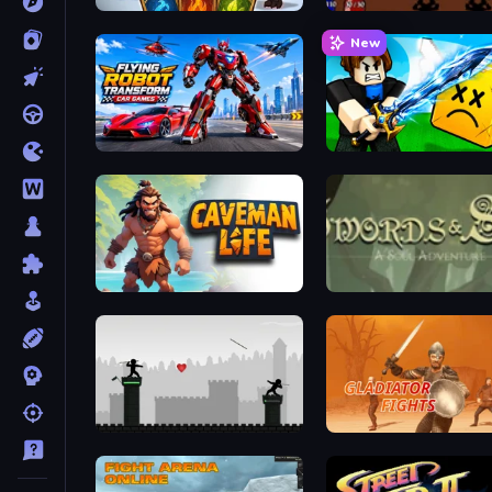
Dark Stones: Card Battle RPG
Swords and Sandals 2
New
Flying Robot Transform Car Games
Caveman Life
Swords & Souls
Javelin Fighting
Gladiator Fights