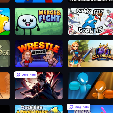
Puppet Fighter 2 Player
Stickman Kombat 2D
Lucky Block Rush: Fight & Brainrots
Merge & Fight
Funny City: Gopniks
Wrestle Bros
Elvenrage
Originals
Samurai's Shadow
Drunken Boxing
Originals