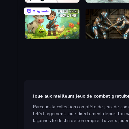
Street Fighter Simulator
Alcatraz Prison Escape P
Originals
Forest Spirit: Farm & Fight
Striker Dummies
Joue aux meilleurs jeux de combat gratui
Parcours la collection complète de jeux de comba
téléchargement. Joue directement depuis ton na
façonnes le destin de ton empire. Tu veux joue