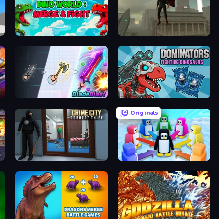
Dino World: Merge & Fight
The Superman - Theme is Aliens
BladeBlast.io
Dominators: Fighting Dinosaurs
Originals
Crime City Robbery Thief Games
Knockout!