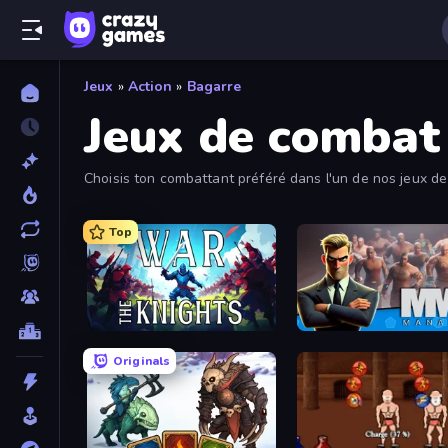
Jeux
»
Action
»
Bagarre
Jeux de combat
Choisis ton combattant préféré dans l'un de nos jeux de 
l'arme à feu, tu as le choix entre de nombreux titres pass
Top
War the Knights
MMA Manager 2
Originals