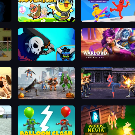
Duck Life: Adventure (Demo)
Ragdoll Ninja: Imposter Hero
Clash of Skulls
Warlord: Fantasy RPG
Flying Bat Robot Car Transform Game
Spider Hero Street Fight