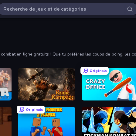
combat en ligne gratuits ! Que tu préfères les coups de poing, les co
ionnants. Trie par les plus joués et les plus récents à l'aide des filtr
Originals
Runic Rampage
Crazy Office: Slap and Smash!
Originals