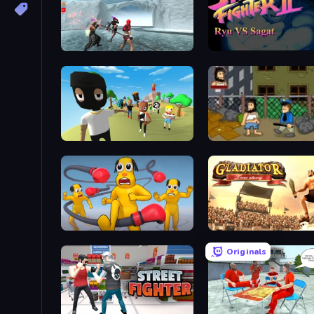
Fight Arena Online
Street Fighter 2
Mr. Dude: King of the Hill
Hobo
Annoying Uncle Punch Game
Gladiator: True Story
Originals