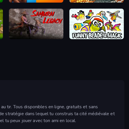
Dragons Merge: Battle Games
Godzilla Daikaiju Battle Royale
Samurai Legacy
Funny Blade & Magic
u tir. Tous disponibles en ligne, gratuits et sans
 de stratégie dans lequel tu construis ta cité médiévale et
l tu peux jouer avec ton ami en local.