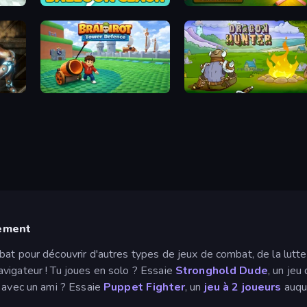
lan
Balloon Clash
Woods of Nevia: Forest Survival
Brainrot Tower Defence
Dragon Hunter
tement
t pour découvrir d'autres types de jeux de combat, de la lutte a
vigateur ! Tu joues en solo ? Essaie
Stronghold Dude
, un jeu
r avec un ami ? Essaie
Puppet Fighter
, un
jeu à 2 joueurs
auque