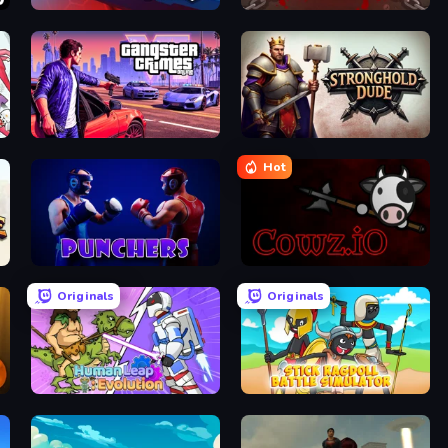
Stickman Rebirth
BrutalMania.io (Brutal Mania)
Gangster Crimes Online 6: Mafia City
Stronghold Dude
Hot
Punchers
cowz.io
Originals
Originals
Human Leap: Evolution
Stick Ragdoll Battle Simulator