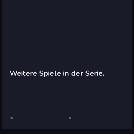
Weitere Spiele in der Serie.
Crazy
Nur
Crazy
Nur
Desktop
Desktop
Stunt
Stunt