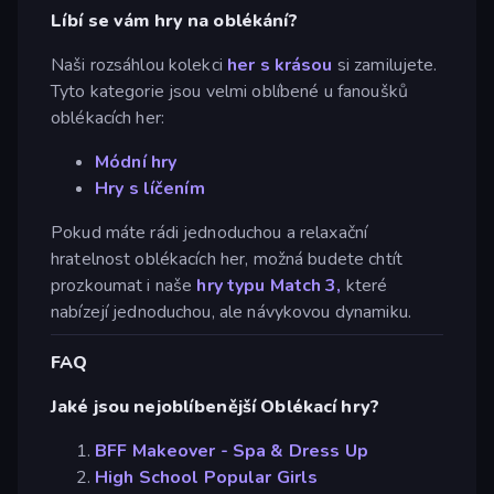
Líbí se vám hry na oblékání?
Naši rozsáhlou kolekci
her s krásou
si zamilujete.
Tyto kategorie jsou velmi oblíbené u fanoušků
oblékacích her:
Módní hry
Hry s líčením
Pokud máte rádi jednoduchou a relaxační
hratelnost oblékacích her, možná budete chtít
prozkoumat i naše
hry typu Match 3,
které
nabízejí jednoduchou, ale návykovou dynamiku.
FAQ
Jaké jsou nejoblíbenější Oblékací hry?
BFF Makeover - Spa & Dress Up
High School Popular Girls