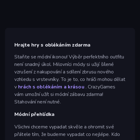
Hrajte hry s oblékáním zdarma
Staňte se módní ikonou! Výběr perfektního outfitu
není snadný úkol. Milovníci módy si užijí šílené
vzrušení z nakupování a sdílení zbrusu nového
vzhledu s vrstevníky. To je to, co hráči mohou dělat
v
hrách s oblékáním a krásou
. CrazyGames
vám umožní užít si módní zábavu zdarma!
Stahování není nutné.
Módní přehlídka
Všichni chceme vypadat skvěle a ohromit své
přátele tím, že budeme vypadat co nejlépe. Kdo