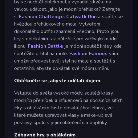
by se nechtěl obléknout a vypadat skvěle na
velkou událost, jako je módní přehlídka? Zahrajte
si
Fashion Challenge: Catwalk Run
a staňte se
hvězdou přehlídkového mola. Vytvoření
dokonalého outfitu znamená všechno. Proto jsou
hry s oblékáním tak důležité pro začínající módní
ikonu.
Fashion Battle
je módní soutěž krásy, kde
soutěžíte o titul na mole.
Fashion Famous
vám
umožní předvést svůj styl na mole a soutěžit s
ostatními, abyste dokázali své módní umění.
Oblékněte se, abyste udělali dojem
Vstupte do světa vysoké módy, soutěží krásy,
módních přehlídek a influencerů na sociálních sítích.
Hry s oblékáním často obsahují hratelnost, ve
které můžete upravovat vlasy a make-up své
postavy, spolu s jejím oblečením a doplňky.
Zábavné hry s oblékáním