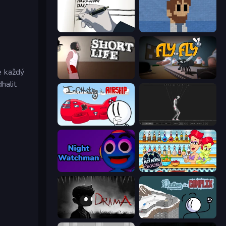
Death Note Type
One Chance
e každý
Short Life
Fly for Fly
halit
Infiltrating the Airship
Skeleton Simulator
Night Watchman
Max Mixed Cocktails
DRAMA
Fleeing the Complex