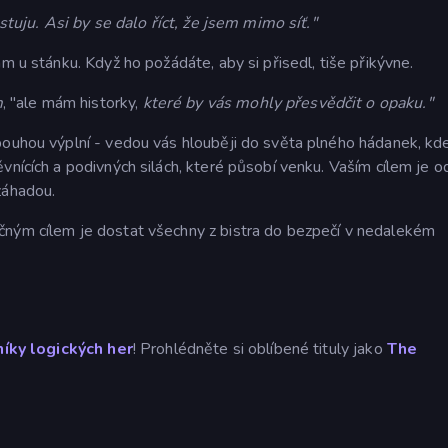
tuju. Asi by se dalo říct, že jsem mimo síť."
m u stánku. Když ho požádáte, aby si přisedl, tiše přikývne.
m
, "ale mám historky,
které by vás mohly přesvědčit o opaku."
pouhou výplní - vedou vás hlouběji do světa plného hádanek, kd
vnících a podivných silách, které působí venku. Vaším cílem je od
záhadou.
čným cílem je dostat všechny z bistra do bezpečí v nedalekém
íky logických her
! Prohlédněte si oblíbené tituly jako
The