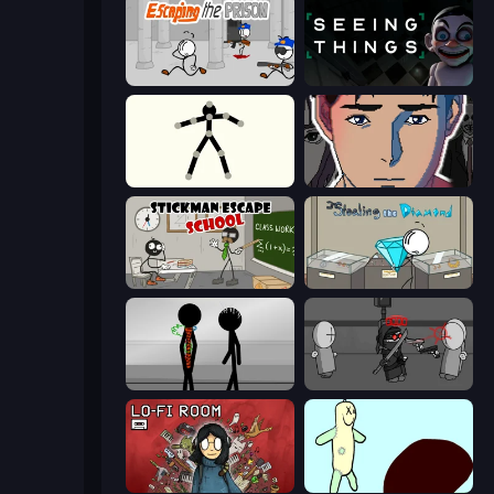
Escaping the Prison
Seeing Things
Stick Animator
Breaking the Silent Lies
Stickman Escape School
Stealing the Diamond
Stick Figure Penalty 2
Madness Project Nexus
Lofi Room
Doodieman Voodoo