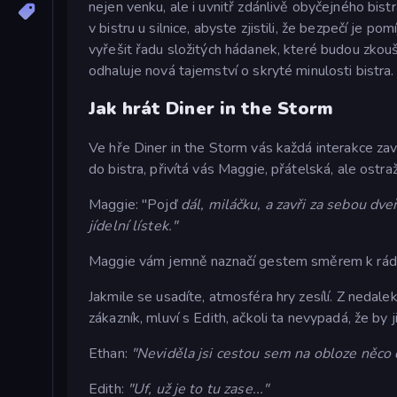
nejen venku, ale i uvnitř zdánlivě obyčejného bist
v bistru u silnice, abyste zjistili, že bezpečí je p
vyřešit řadu složitých hádanek, které budou zkouš
odhaluje nová tajemství o skryté minulosti bistra.
Jak hrát Diner in the Storm
Ve hře Diner in the Storm vás každá interakce zav
do bistra, přivítá vás Maggie, přátelská, ale ostraž
Maggie: "Pojď
dál, miláčku, a zavři za sebou dve
jídelní lístek."
Maggie vám jemně naznačí gestem směrem k rádi
Jakmile se usadíte, atmosféra hry zesílí. Z nedal
zákazník, mluví s Edith, ačkoli ta nevypadá, že by ji
Ethan:
"Neviděla jsi cestou sem na obloze něco
Edith:
"Uf, už je to tu zase..."