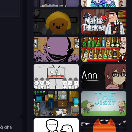
The Visitor
Exhibit of Sorrows
Seven Days in Purgatory
Mafia Takedown
The Owner Is Dead
Bartender The Right Mix
We Become What We Behold
Ann
Foreign Creature
The Visit
í číhá