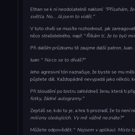
Ethan se k ní neodolatelně nakloní:
"Přísahám, že
světla. No... Já jsem to viděl."
V tuto chvíli se musíte rozhodnout, jak zareagov
něco strašidelného, např: "
Říkám ti, že to byli 
Při dalším průzkumu tě zaujme další patron, Juan.
Juan: "
Na
co
se to díváš?"
Jeho agresivní tón naznačuje, že byste se mu měli
půjdete dál. Každopádně nevypadá jako někdo, kd
Při bloudění po bistru zahlédneš ženu, která ti p
fotky, žádné autogramy."
Zeptáš se, kdo to je, a hra ti prozradí, že to není 
miliony sledujících. Vy mě vážně neznáte?"
Můžete odpovědět: "
Nejsem v aplikaci. Místo 