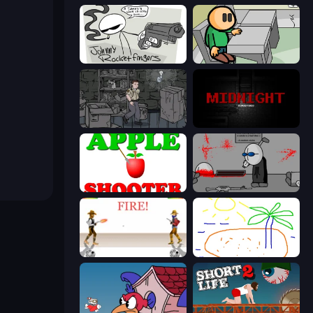
Johnny Rocketfingers
Riddle School
Scarred
MIDNIGHT Remastered
Apple Shooter
Madness Deathwish
Gunblood
Skribbl.io