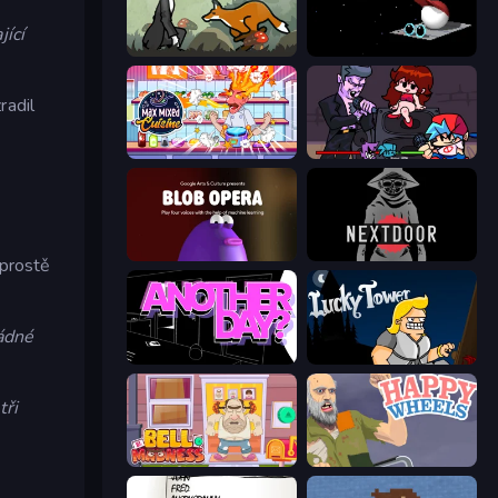
jící
The Illusionist's Dream
Endacopia
radil
Max Mixed Cuisine
Friday Night Funkin'
Blob Opera
NextDoor
 prostě
ádné
Is Today Another Day?
Lucky Tower
tři
Bell Madness
Happy Wheels