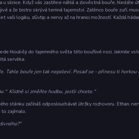
ra u silnice. Když vás zastihne náhlá a zlověstná bouře, hledáte ú
omíjivé a že bistro skrývá temná tajemství. Zatímco bouře zuří, mus
et vaši logiku, důvtip a nervy až na hranici možností. Každá hád
ede hlouběji do tajemného světa této bouřlivé noci. Jakmile vst
itá servírka.
ře. Tahle bouře jen tak nepoleví. Posaď se - přinesu ti horkou 
u: "
Klidně si změňte hudbu, jestli chcete."
ekého stánku začínáš odposlouchávat útržky rozhovoru. Ethan, ner
 to zajímalo.
 divného?"