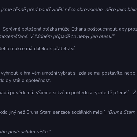
 jsme těsně před bouří viděli něco obrovského, něco jako blika
at. Správně položená otázka může Ethana pošťouchnout, aby proz
mimozemšťané. V žádném případě to nebyl jen blesk!"
 Jeho reakce má daleko k přátelství.
 vyhnout, a hra vám umožní vybrat si, zda se mu postavíte, nebo
o by stál o společnost.
řipadá povědomá. Všimne si tvého pohledu a rychle tě přeruší:
"Ž
nikdo jiný než Bruna Starr, senzace sociálních médií.
"Bruna Starr, 
toho poslouchám rádio."