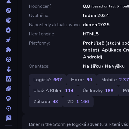
Hodnocení
8,8
(
based on last 6 mont
Uvolněno
leden 2024
Naposledy aktualizováno
duben 2025
Herní engine
HTML5
Platformy
Prohlížeč (stolní poč
tablet), Aplikace C
Android)
Orientace
Na šířku / Na výšku
Logické
667
Horor
90
Mobile
2 3
Ukaž A Klikni
114
Únikovky
188
Př
Záhada
43
2D
1 166
Diner in the Storm je logická adventura, která vá