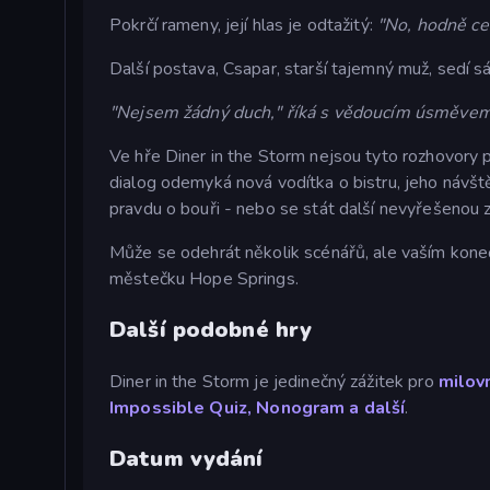
Pokrčí rameny, její hlas je odtažitý:
"No, hodně ces
Další postava, Csapar, starší tajemný muž, sedí sá
"Nejsem žádný duch," říká s vědoucím úsměve
Ve hře Diner in the Storm nejsou tyto rozhovory 
dialog odemyká nová vodítka o bistru, jeho návště
pravdu o bouři - nebo se stát další nevyřešenou 
Může se odehrát několik scénářů, ale vaším kone
městečku Hope Springs.
Další podobné hry
Diner in the Storm je jedinečný zážitek pro
milovn
Impossible Quiz,
Nonogram a další
.
Datum vydání