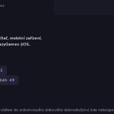
hs
)
ítač, mobilní zařízení,
razyGames (iOS,
73
íběh
49
s vtáhne do srdcervoucího únikového dobrodružství, kde nebezpeč