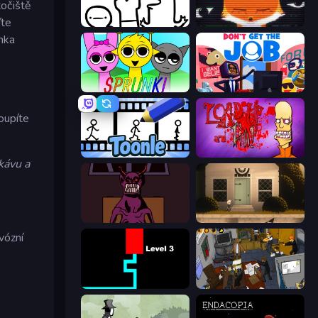
točiště
íte
I Don't Even Know
SYNTAXIA
anka
Sprunki
Don't Get the Job
oupíte
Toonle
Load Up and Kill
kávu a
Owner is Dead 2
Once Upon A Coma
vózní
Scary Maze
Foreign Creature 2