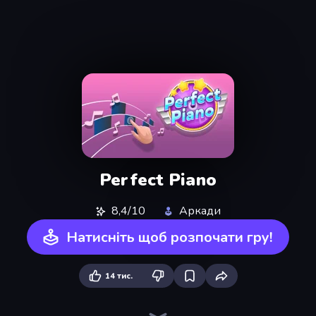
Perfect Piano
8,4/10
Аркади
Натисніть щоб розпочати гру!
14 тис.