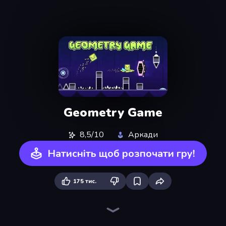
Geometry Game
8,5/10
Аркади
Натисніть щоб розпочати гру!
175 тис.