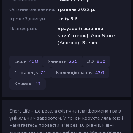
Останнє оновлення
травень 2022 р.
Ігровий двигун
Unity 5.6
Платформи
Браузер (лише для
комп'ютерів), App Store
(Android), Steam
Екшн
438
Уникати
225
3D
850
1 гравець
71
Колекціювання
426
Криваві
12
Short Life - це весела фізична платформена гра з
унікальним заворотом. У грі ви керуєте лялькою і
намагаєтесь провести її через 16 рівнів. Рівні
криваві та смертельно небезпечні. Мета кожного