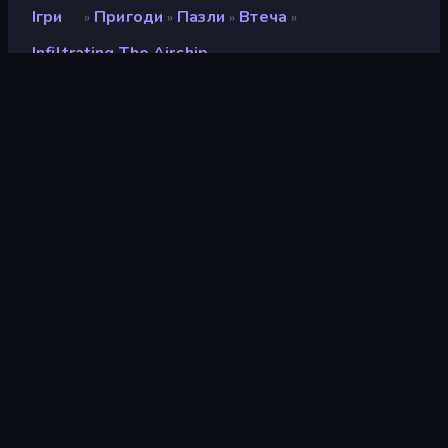
Ігри
Пригоди
Пазли
Втеча
»
»
»
»
Infiltrating The Airship
Infiltrating the Airship
Рейтинг
9,6
(
на основі останніх 6 місяців
)
Звільнений
вересень 2013 р.
Ігровий двигун
Ruffle
Платформи
Браузер (комп'ютер, мобільний
телефон, планшет), Додаток
CrazyGames (Android), App
Store (Android)
Орієнтація
Пейзаж
Вікі-сторінки
Fandom