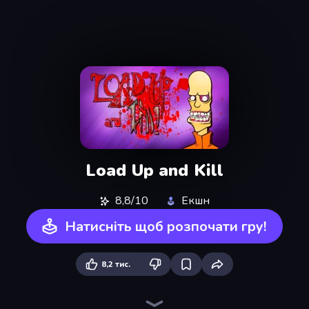
Load Up and Kill
8,8/10
Екшн
Натисніть щоб розпочати гру!
8,2 тис.