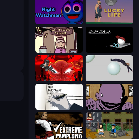
Night Watchman
Lucky Life
Diner in the Storm
Endacopia
Madness Accelerant
Bush Ragdoll
Death Note Type
The Owner Is Dead
Extreme Pamplona
Hobo