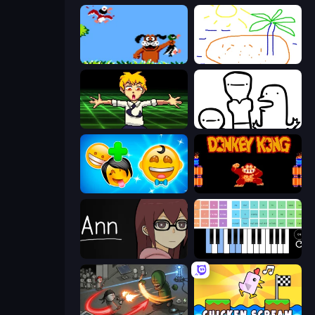
Duck Hunt
Skribbl.io
Chainsaw Dance
I Don't Even Know
Smileys: Family Tree emoji
Donkey Kong Returns
Ann
Virtual Online Piano