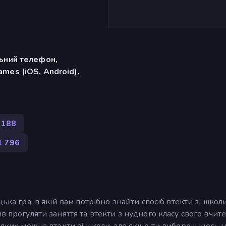
льний телефон,
mes (iOS, Android),
188
1 796
ька гра, в якій вам потрібно знайти спосіб втекти зі школи
в прогуляти заняття та втекти з нудного класу свого вчите
 яких можна втекти зі школи, але якщо ти вибереш щось н