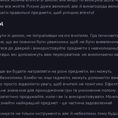
же все життя. Ризик дуже великий, але й винагорода велик
ати правильні предмети, щоб успішно втекти!
ol
ути зі школи, не потрапивши на очі вчителю. Гра починаєть
ине, що ви повинні бути уважними, щоб не бути виявленим
йтеся до дверей і використовуйте предмети з навколишнь
еври, які допоможуть вам пересуватися, не викликаючи з
ше ви будете натрапляти на різні предмети, які можуть
як бензопили, бомби чи інші гаджети, можуть допомогти ва
 просто відволікти увагу, щоб вчителі не помітили. Ефек
ьне значення для проходження гри та уникнення полону
атегічно продумайте, коли і як їх використовувати. Можл
б знайти найкращий предмет - це частина задоволення!
тримуєте не тільки інструменти, але й небезпеки, тому будь