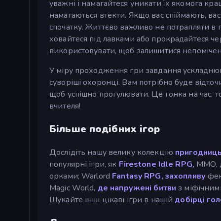
уважні і намагайтеся уникати їх якомога кра
намагаються втекти. Якщо вас спіймають, вас
спочатку. Життєво важливо не потрапляти в п
ховайтеся під лавками або прокрадайтеся чер
використовувати, щоб залишитися непоміче
У міру проходження гри завдання ускладнюва
суворіші охоронці. Вам потрібно буде відточ
щоб успішно прогулювати. Це гонка на час, 
вчителя!
Більше подібних ігор
Дослідіть нашу велику колекцію
пригодницьк
популярні ігри, як
Firestone Idle RPG,
MMO, д
орками; Warlord
Fantasy RPG, захопливу
фен
Magic World,
де напружені битви
з міфічними
Шукайте інші цікаві ігри в нашій
добірці го