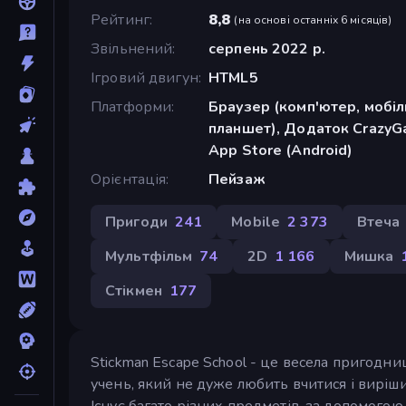
Рейтинг
8,8
(
на основі останніх 6 місяців
)
Звільнений
серпень 2022 р.
Ігровий двигун
HTML5
Платформи
Браузер (комп'ютер, мобі
планшет), Додаток CrazyGa
App Store (Android)
Орієнтація
Пейзаж
Пригоди
241
Mobile
2 373
Втеча
Мультфільм
74
2D
1 166
Мишка
Стікмен
177
Stickman Escape School - це весела пригодниц
учень, який не дуже любить вчитися і виріши
Існує багато різних предметів, за допомогою