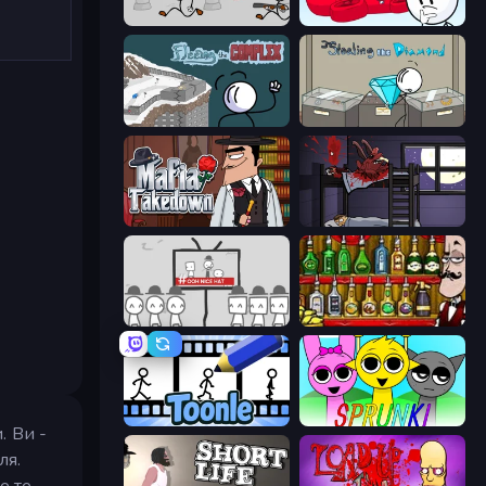
Escaping the Prison
Infiltrating the Airship
Fleeing the Complex
Stealing the Diamond
Mafia Takedown
The Visitor
We Become What We Behold
Bartender The Right Mix
Toonle
Sprunki
. Ви -
ля.
е те,