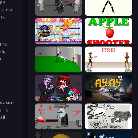
які
ти все
Madness Project Nexus
Stick Animator
їх -
Max Mixed Cuisine
Apple Shooter
 та
ща,
и
Die In Style
Gunblood
Friday Night Funkin'
Fly for Fly
огами-
; та
зі!
Madness Deathwish
Johnny Rocketfingers