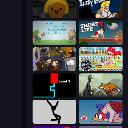
Seven Days in Purgatory
Lucky Tower
The Visit
Short Life 2
Foreign Creature 2
Max Mixed Cocktails
Scary Maze
The Illusionist's Dream
Rag Doll
Cuphead