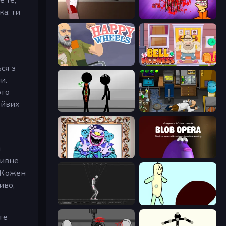
а: ти
Short Life
Load Up and Kill
Happy Wheels
Bell Madness
ся з
и.
ого
айвих
Stick Figure Penalty 2
Foreign Creature
м
Exhibit of Sorrows
Blob Opera
тивне
. Кожен
иво,
Skeleton Simulator
Doodieman Voodoo
те