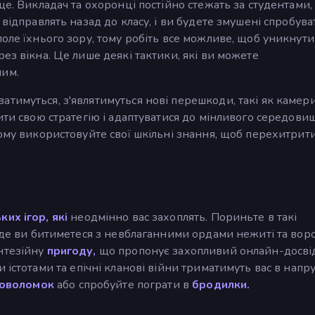
ще. Викладач та охоронці постійно стежать за студентами, 
 відправлять назад до класу, і ви будете змушені спробува
оле їхнього зору, тому робіть все можливе, щоб уникнути 
ез вікна. Це лише деякі тактики, які ви можете
ним.
тимуться, з'являтимуться нові перешкоди, такі як камери
ити свою стратегію і адаптуватися до мінливого середови
тому використовуйте свої шкільні знання, щоб перехитрит
их ігор, які
неодмінно вас захоплять. Пориньте в такі
е ви битиметеся з невблаганними ордами нежиті та вор
тезійну
пригоду,
що пропонує захопливий онлайн-досвід
 істотами та епічні кланові війни триматимуть вас в напру
ловоломок
або спробуйте пограти в
бродилки.