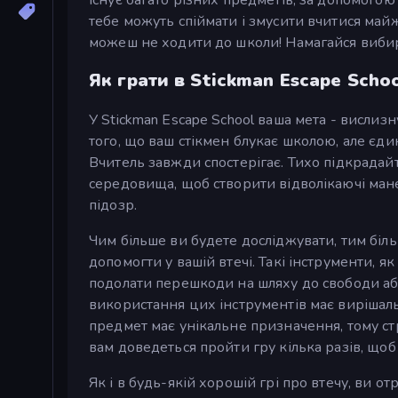
тебе можуть спіймати і змусити вчитися май
можеш не ходити до школи! Намагайся вибир
Як грати в Stickman Escape Scho
У Stickman Escape School ваша мета - вислизн
того, що ваш стікмен блукає школою, але єд
Вчитель завжди спостерігає. Тихо підкрада
середовища, щоб створити відволікаючі ман
підозр.
Чим більше ви будете досліджувати, тим біль
допомогти у вашій втечі. Такі інструменти, 
подолати перешкоди на шляху до свободи або
використання цих інструментів має вирішал
предмет має унікальне призначення, тому стр
вам доведеться пройти гру кілька разів, що
Як і в будь-якій хорошій грі про втечу, ви о