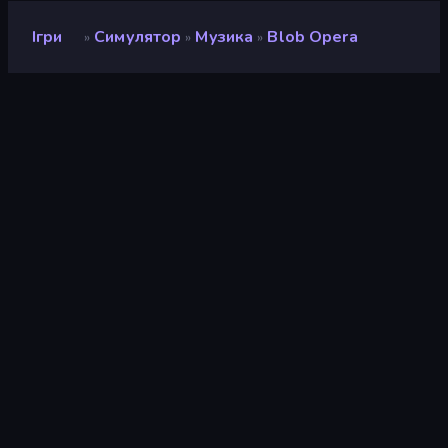
Ігри
Симулятор
Музика
Blob Opera
»
»
»
Blob Opera
Рейтинг
9,3
(
на основі останніх 6 місяців
)
Звільнений
квітень 2021 р.
Ігровий двигун
Externally hosted (iframe)
Платформи
Браузер (комп'ютер, мобільний
телефон, планшет), Додаток
CrazyGames (iOS, Android)
Орієнтація
Портрет
Симулятор
306
Relaxing
239
Різдво
15
Lol
28
Музика
14