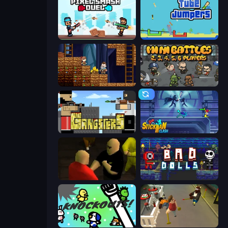
Pixel Smash Duel
Tube Jumpers
Miners' Adventure
MiniBattles
Gangsters
Stickman Clash
Kuja
Bad Dolls
KNOCKOUTS!
Drunk-Fu: Wasted Masters