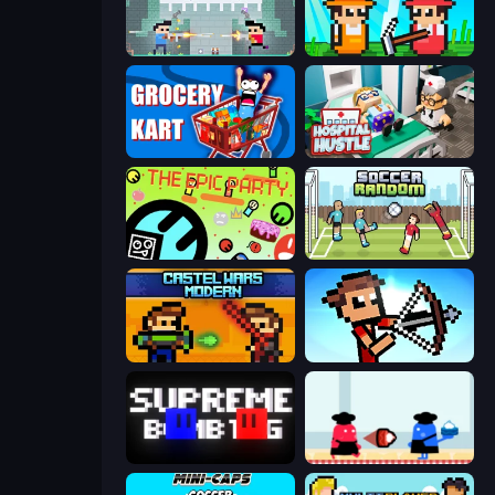
Castle Wars: New Era
Farmer Challenge Party
Grocery Kart
Hospital Hustle
The Epic Party
Soccer Random
Castle Wars: Modern
Stick Archers Battle
Supreme Bomb Tag
Clash of Cakes