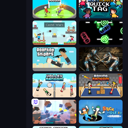
Mini-Caps: Soccer
Multiplayer Quick Tag
Castle Wars
Glowit - Two Players
Rooftop Snipers
Striker Dummies
Volley Random
Boxing Random
Cubic Rush
Stickhole.io