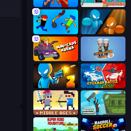
Puppet Fighter 2 Player
House of Hazards
Mini-Caps: Bombs
Drunken Boxing
Mini-Caps: Arena
Rush Hour Cafe
Drunken Duel 2
Stickman battle 1-4 Players
Castle Wars: Middle Ages
Getaway Shootout