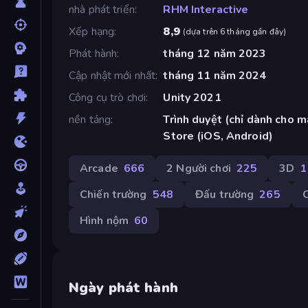
nhà phát triển
RHM Interactive
Xếp hạng
8,9
(
dựa trên 6 tháng gần đây
)
Phát hành
tháng 12 năm 2023
Cập nhật mới nhất
tháng 11 năm 2024
Công cụ trò chơi
Unity 2021
nền tảng
Trình duyệt (chỉ dành cho m
Store (iOS, Android)
Arcade
666
2 Người chơi
225
3D
1
Chiến trường
548
Đấu trường
265
Hình nộm
60
Ngày phát hành