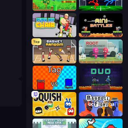
Super Robo - Adventure
Ragdoll Soccer 2 Players
Push My Chair
12 MiniBattles
Top
Basket Random
Root Vegetables & Co
2 Player Tag
Duo
Squish
Ragdoll Fight