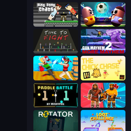
Ping Pong Chaos
Pill Soccer
Time to Fight
Gun Mayhem 2
Funny Ragdoll Wrestlers
The Chick Chase
Paddle Battle
Medieval Battle 2P