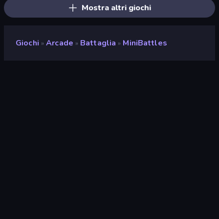
Mostra altri giochi
Giochi
Arcade
Battaglia
MiniBattles
»
»
»
MiniBattles
Sviluppatore
Shared Dreams
Valutazione
8,4
(
negli ultimi 6 mesi
)
Rilasciato
settembre 2020
Motore di gioco
HTML5
Piattaforme
Browser (desktop, mobile,
tablet), App CrazyGames (iOS,
Android), App Store (Android)
Orientamento
Panoramica