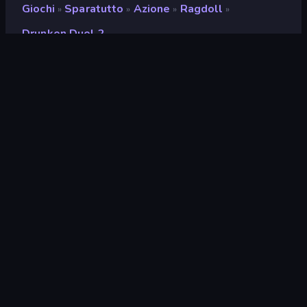
Giochi
Sparatutto
Azione
Ragdoll
»
»
»
»
Drunken Duel 2
Drunken Duel 2
Sviluppatore
RHM Interactive
Valutazione
8,7
(
negli ultimi 6 mesi
)
Rilasciato
dicembre 2020
Ultimo aggiornamento
febbraio 2023
Motore di gioco
HTML5
Piattaforme
Browser (desktop, mobile,
tablet), App CrazyGames
(iOS, Android)
Orientamento
Orizzontale / Verticale