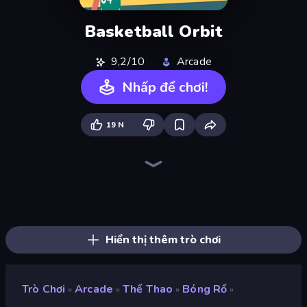
Basketball Orbit
9,2/10
Arcade
Nhấp để chơi!
19 N
Golf Orbit
Bouncemasters
Hoop World 3D
Fish Orbit
Basket Battle
Crazy Flips 3D
Jetpack Jump
Rooftop Run
Basketball Skills
Line Driver
Basket Cats
Ragdoll Soccer 2 Players
Basket Random
Home Flip
Soccer Dash
Basketball Clash
Basketball Superstars
Basketball Stars
Hiển thị thêm trò chơi
Trò Chơi
Arcade
Thể Thao
Bóng Rổ
»
»
»
»