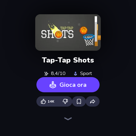
Tap-Tap Shots
8,4/10
Sport
Gioca ora
14K
Flappy Dunk
Flipper Dunk 3D
Space Waves
Puckit!
Drift Boss
Table Tennis World Tour