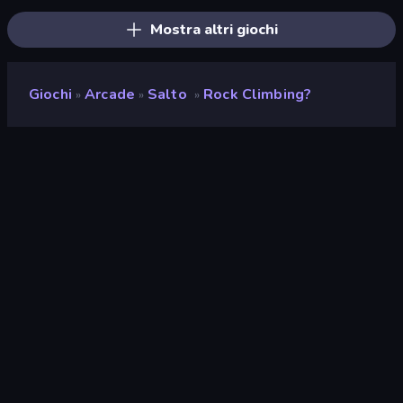
Mostra altri giochi
Giochi
Arcade
Salto
Rock Climbing?
»
»
»
Rock Climbing?
Sviluppatore
TD2TL
Valutazione
8,8
(
negli ultimi 6 mesi
)
Rilasciato
febbraio 2024
Ultimo aggiornamento
febbraio 2024
Motore di gioco
HTML5
Piattaforme
Browser (desktop, mobile,
tablet), App CrazyGames
(iOS, Android), Steam