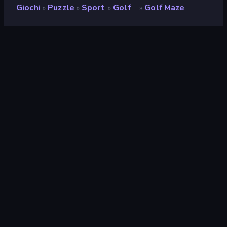
Giochi
Puzzle
Sport
Golf
Golf Maze
»
»
»
»
Golf Maze
Sviluppatore
Nineties Games
Valutazione
9,0
(
negli ultimi 6 mesi
)
Rilasciato
marzo 2026
Motore di gioco
Unity 6
Piattaforme
Browser (desktop, mobile,
tablet), App CrazyGames (iOS,
Android)
Orientamento
Orizzontale / Verticale
Puzzle
566
Mobile
2357
Golf
11
Rilassanti
242
Fisica
327