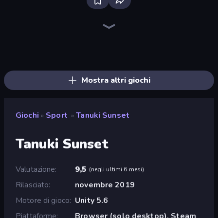
Bloxd.io
Ragdoll Archers
EvoWars.io
Veck.io
Piece of Cake: Merge and Bake
Racing Limits
Traffic Rider
Mahjongg Solitaire
Screw Out: Bolts and Nuts
Words of Wonders
Piles of Mahjong
Designville: Merge & Design
Miniblox
Space Waves
Stickman Clash
SkillWarz
Fortzone Battle Royale
Arrow Escape
Mostra altri giochi
Giochi
Sport
Tanuki Sunset
»
»
Tanuki Sunset
Valutazione
9,5
(
negli ultimi 6 mesi
)
Rilasciato
novembre 2019
Motore di gioco
Unity 5.6
Piattaforme
Browser (solo desktop), Steam