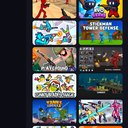
Stickman Counter Terror Strike
Evo Gears
Gravity Arena Shooter
Stickman Tower Defense Idle 3D
Playground
Last Play: Ragdoll Sandbox
Funny Blade & Magic
Lime Playground Sandbox
Tanks Arena io: Craft & Combat
Hero 3: Flying Robot