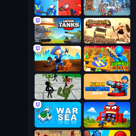
State Wars: Conquer Them All
North War
Merge Master Tanks: Tank Wars
Gladiator: True Story
Captains Idle
Zombie Raft
Stickman Zombie 3D
Human Resistance
War Sea
TimeWarriors