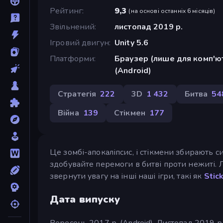
Рейтинг
9,3
(
на основі останніх 6 місяців
)
Звільнений
листопад 2019 р.
Ігровий двигун
Unity 5.6
Платформи
Браузер (лише для комп'ют
(Android)
Стратегія
222
3D
1 432
Битва
54
Війна
139
Стікмен
177
Це зомбі-апокаліпсис, і стікмени збирають с
здобувайте перемоги в битві проти нежиті. Л
звернути увагу на інші наші ігри, такі як
Stic
Дата випуску
Вересень 2017 р. (Android). Листопад 2019 р