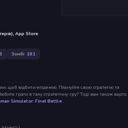
ерів), App Store
8
Зомбі
181
или, щоб відбити епідемію. Плануйте свою стратегію та
юбите грати в таку стратегічну гру? Тоді вам також варто
kman Simulator: Final Battle
.
. (WebGL).