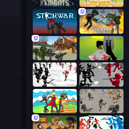
War the Knights
Stick Ragdoll Battle Simulator
Stick War
Stickman World War
Stickman History Battle
Kill The Spartan
Stickman Simulator: Final Battle
Battle Simulator: Counter Stickman
World of Stickman Classic RTS
Battle Simulator: Prison & Police