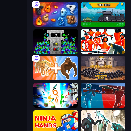
Elemental Merge
Tanks 2D: Tank Wars
Stick Epic Fighter
Funny Shooter - Destroy All
Animal DNA Run
Ant Kingdom Rush
Stickman Epic
Battle of the Soldiers: Red vs Blue