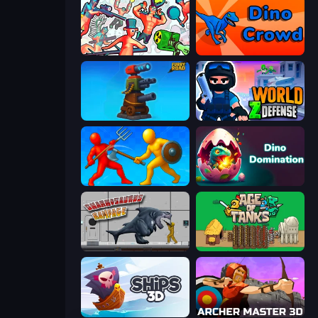
Funny Shooter 2
Dino Crowd
Furry Road
World Z Defense - Zombie Defense
Epic Sword Battle! Fight in Arena
Dino Domination
Sharkosaurus Rampage
Age of Tanks Warriors: TD War
Ships 3D
Archer Master 3D: Castle Defense