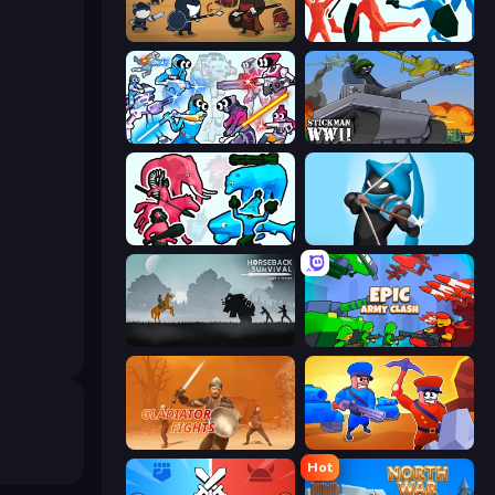
Warrior Clash
Funny Battle Simulator
Space Wars Battleground
Stickman WW2
Funny Battle Simulator 2
Wild Archer: Castle Defense
Horseback Survival
Epic Army Clash
Gladiator Fights
Craft and Battle
Hot