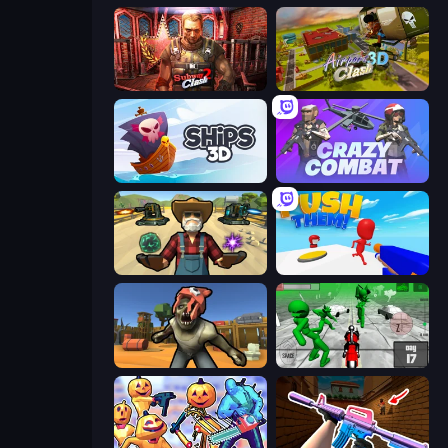
Subway Clash 2
Airport Clash 3D
Ships 3D
Crazy Combat
Guns and Magic
Push Them!
Zombie Arena
Stickman Zombie: Motorcycle