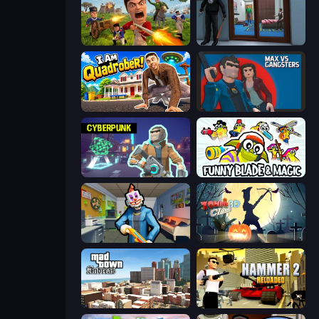
Redcoats.io
Crime City Robbery Thief Games
I Am Quadrober!
Max vs Gangsters
Cyberpunk: Resistance
Funny Blade & Magic
Save the Hostages
Zombie Clash 3D: Halloween
Mad Town Andreas: Mafia Storie
Hammer 2