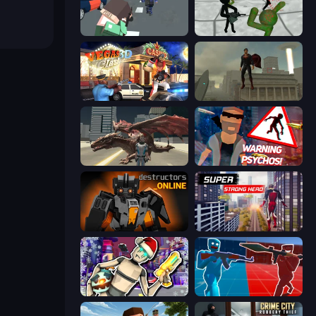
Pixel Stories 2: Night of Payoff
Stickman Zombie 3D
Vegas Clash 3D
The Superman - Theme is Aliens
Dragon Vice City
City of Psychos
Destructors Online
Super Strong Hero
Cyberpunk: Corporation
Battle of the Soldiers: Red vs Blue