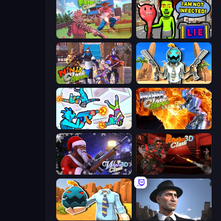
Farm Clash 3D
I Am Not Infected!
Ninja Clash Heroes
Serious Head
Gravity Arena Shooter
Moon Clash Heroes
Winter Clash 3D
Rocket Clash 3D
Serious Head 2
Downtown 1930s Mafia