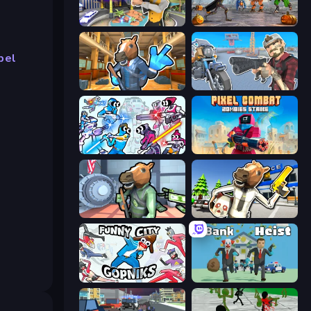
Casino Robbery
Flying Bat Robot Car Transform Game
pel
Bank Robbery 2
Shoot and Drive
Space Wars Battleground
Pixel Combat: Zombies Strike
Bank Robbery
Bank Robbery: Escape
Funny City: Gopniks
Bank Heist