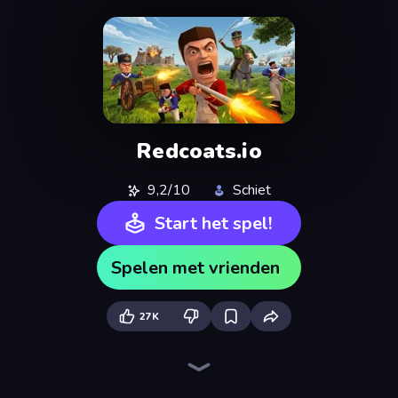
Redcoats.io
9,2/10
Schiet
Start het spel!
Spelen met vrienden
27K