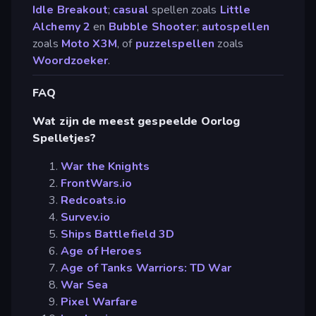
Idle Breakout
;
casual
spellen zoals
Little
Alchemy 2
en
Bubble Shooter
;
autospellen
zoals
Moto X3M
, of
puzzelspellen
zoals
Woordzoeker
.
FAQ
Wat zijn de meest gespeelde Oorlog
Spelletjes?
War the Knights
FrontWars.io
Redcoats.io
Survev.io
Ships Battlefield 3D
Age of Heroes
Age of Tanks Warriors: TD War
War Sea
Pixel Warfare