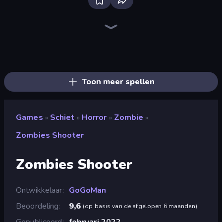
Ships Battlefield 3D
Redcoats.io
SkillWarz
Dogfight
Grandfather Road Chase: Shooter
Attack of Duty
Kirka.io
Tanks 3D
Rift of Hell: Demons War
Western Sniper
Shoot First Fast: Gun Duel
Online Robot Royale
Horde Crusher
Serious Head
Destroy Base
Toilets Worms Shooter
Serious Head 2
Laser Tanks
Toon meer spellen
Games
Schiet
Horror
Zombie
»
»
»
»
Zombies Shooter
Zombies Shooter
Ontwikkelaar
GoGoMan
Beoordeling
9,6
(
op basis van de afgelopen 6 maanden
)
Gepubliceerd
februari 2022