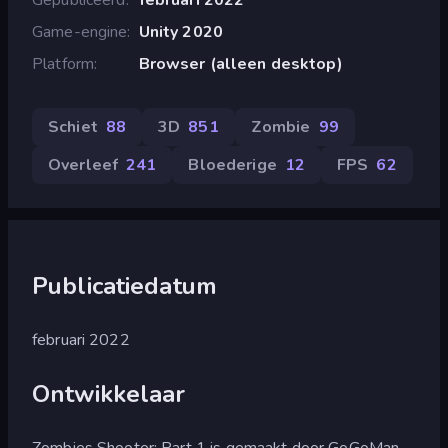
Game-engine
Unity 2020
Platform
Browser (alleen desktop)
Schiet
88
3D
851
Zombie
99
Overleef
241
Bloederige
12
FPS
62
Publicatiedatum
februari 2022
Ontwikkelaar
Zombies Shooter: Part 1 is gemaakt door GoGoMan.