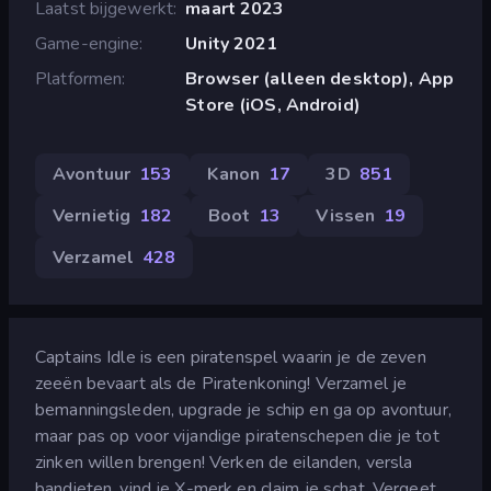
Laatst bijgewerkt
maart 2023
Game-engine
Unity 2021
Platformen
Browser (alleen desktop), App
Store (iOS, Android)
Avontuur
153
Kanon
17
3D
851
Vernietig
182
Boot
13
Vissen
19
Verzamel
428
Captains Idle is een piratenspel waarin je de zeven
zeeën bevaart als de Piratenkoning! Verzamel je
bemanningsleden, upgrade je schip en ga op avontuur,
maar pas op voor vijandige piratenschepen die je tot
zinken willen brengen! Verken de eilanden, versla
bandieten, vind je X-merk en claim je schat. Vergeet