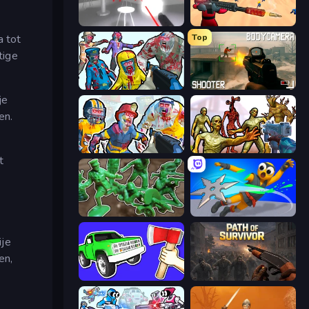
SuperHot
Sniper Challenge
Top
a tot
tige
Zombies Shooter
BodyCamera Shooter
je
en.
Zombies Shooter: Part 2
Monster Shooter Apocalypse
t
Soldiers - Capture and Control!
Ninja Swipe Strike
ije
en,
Smash the Car to Pieces!
Path of Survivor