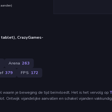
maanden
)
 tablet), CrazyGames-
7
Arena
263
ef
379
FPS
172
waarin je beweging de tijd beïnvloedt. Het is het vervolg op
t. Ontwijk vijandelijke aanvallen en schakel vijanden vakkundig 