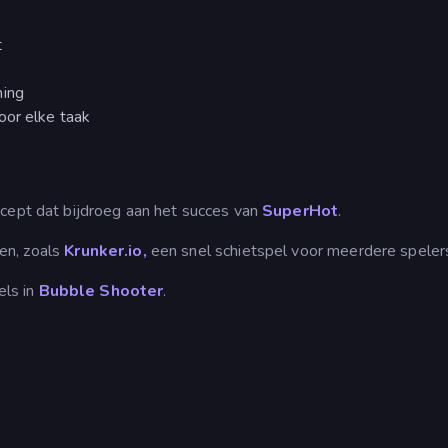
t
ming
oor elke taak
ncept dat bijdroeg aan het succes van
SuperHot
.
en, zoals
Krunker.io,
een snel schietspel voor meerdere speler
els in
Bubble Shooter
.