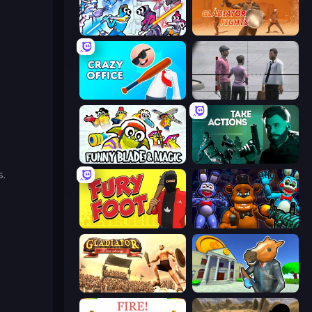
Space Wars Battleground
Gladiator Fights
Crazy Office: Slap and Smash!
Sniper Assassin - Government Agent
Funny Blade & Magic
Take Actions
s.
Fury Foot
FNaF Shooter
Gladiator: True Story
Bank Robbery 3