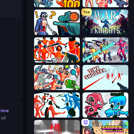
Horde Killer: You vs 100
Time Shooter 2
Top
Sniper Shot: Bullet Time
War the Knights
Funny Shooter - Destroy All
Hero 3: Flying Robot
Funny Shooter 2
Time Shooter
Time
Funny Battle Simulator
Funny Battle Simulator 2
uit