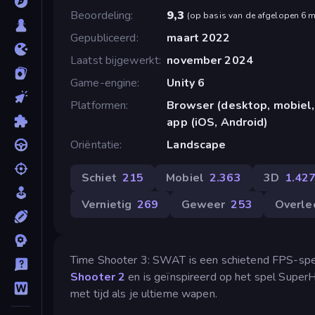
Beoordeling
9,3
(
op basis van de afgelopen 6 
Gepubliceerd
maart 2022
Laatst bijgewerkt
november 2024
Game-engine
Unity 6
Platformen
Browser (desktop, mobiel,
app (iOS, Android)
Oriëntatie
Landscape
Schiet
215
Mobiel
2.363
3D
1.42
Vernietig
269
Geweer
253
Overle
Time Shooter 3: SWAT is een schietend FPS-spel 
Shooter 2
en is geïnspireerd op het spel SuperHo
met tijd als je ultieme wapen.