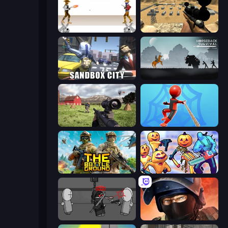
Gunblood
Ghost Sniper
Sandbox City
Horseback Survival
Dead Zed
Web Master
The Battleground
Halloween Chainsaw Massacre
Madness Project Nexus
Bullet Force