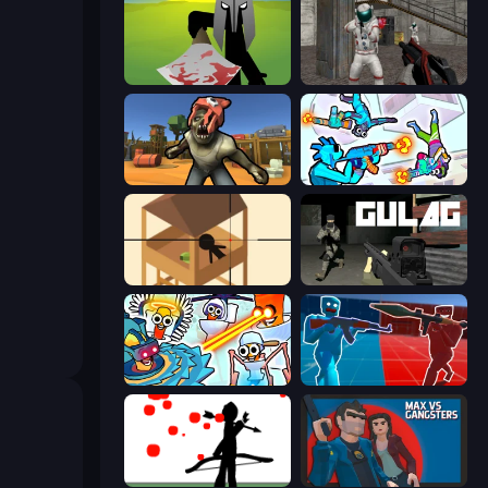
Kill The Spartan
Battle Area
Zombie Arena
Gravity Arena Shooter
Elite Sniper
Gulag
Toilets Worms Shooter
Battle of the Soldiers: Red vs Blue
Bowman
Max vs Gangsters