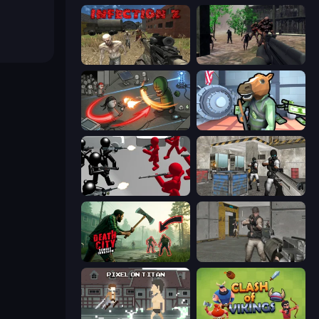
Infection Z
Sudden Attack
Madness Online
Bank Robbery
Battle Simulator: Counter Stickman
Bullet Fury 2
Death City Zombie Invasion
Warfare Area