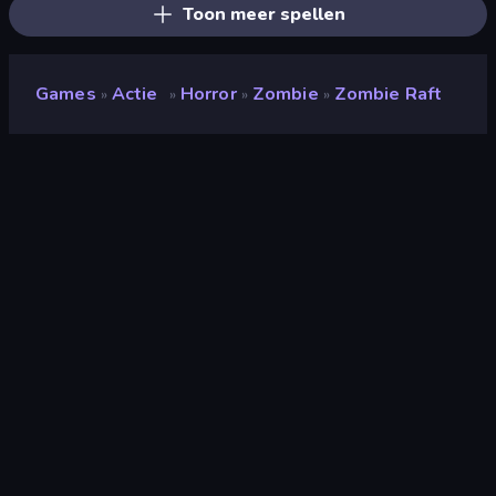
Toon meer spellen
Games
Actie
Horror
Zombie
Zombie Raft
»
»
»
»
Zombie Raft
Ontwikkelaar
Homa Games
Beoordeling
9,3
(
op basis van de afgelopen 6 maanden
)
Gepubliceerd
januari 2023
Game-engine
Unity 2021
Platformen
Browser (desktop, mobiel, tablet),
CrazyGames-app (Android), App
Store (iOS, Android)
Oriëntatie
Portret