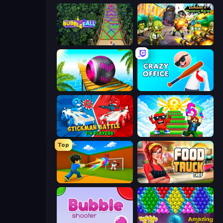
Bubble Fall
Zombies 4 Weapon Merge
Rolling Balls Sea Race
Crazy Office: Slap and Smash!
Stickman battle 1-4 Players
Run and Jump for Brainrot
Top
Baseball For Brainrot
Food Truck Chef™: A Fun Cooking Game