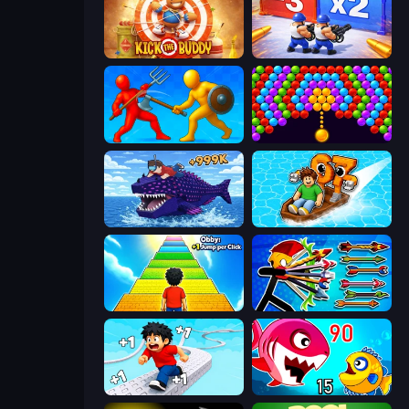
Kick the Buddy
Battle Brigade
Epic Sword Battle! Fight in Arena
Bubble Story
Obby Fish Challenge: Ride
Float for Brainrots
Obby: +1 Jump per Click
Archer Ragdoll Masters
Speed per Click: Obby
Fish Eat Getting Big