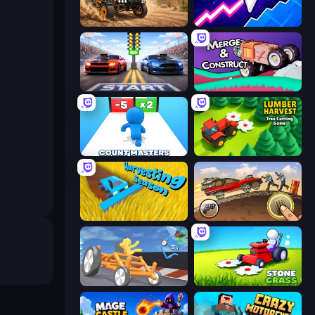
Deadly Rally
Space Waves
Street Racer 2
Merge & Construct
Count Masters: Stickman Games
Lumber Harvest: Tree Cutting Game
Harvesting Season
Earn to Die: Zombie Ride
Draw Crash Race
Stone Grass: Mowing Simulator