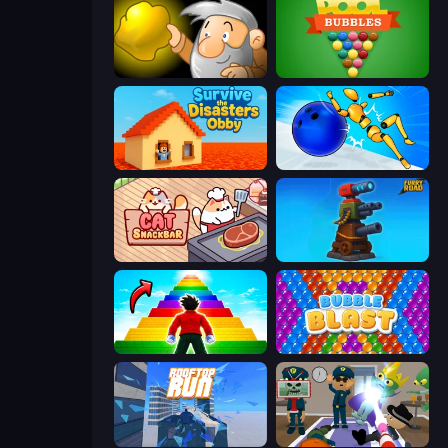
Gold Miner
Pool Bubbles
Survive the Disasters: Obby
Playground Man! Ragdoll Show!
Cat Snack Bar
Furry Road
Obby Highest Jump Ever
Bubble Blast
Rooftop Run
Find The Alien