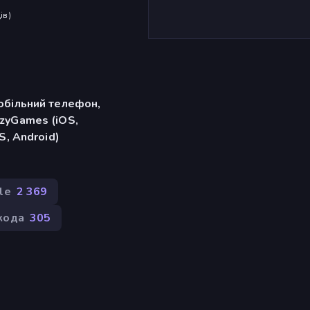
ів
)
обільний телефон,
zyGames (iOS,
S, Android)
le
2 369
кода
305