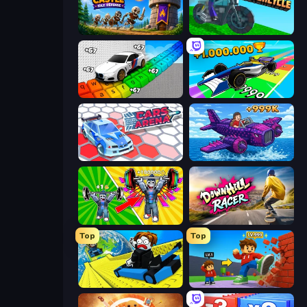
Mage Castle Idle Defense
Crazy Motorcycle
Obby: Supercar Race on Keyboard
Obby Car Challenge: Drive
Cars Arena
Obby Plane Power Challenge: Fly
Obby: Gym Simulator, Escape
Downhill Racer
Top
Top
Cart Ride Danger Mount
Obby: +1 Click Wall Breaker