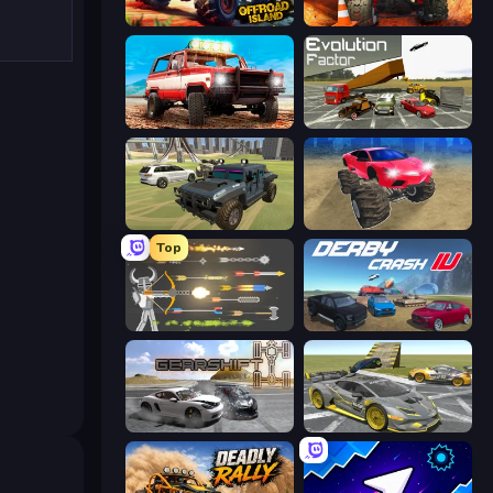
Offroad Island
Offroad Life 3D
Offroad Masters Challenge
Evolution Factor
4x4 Offroader
Monster Cars: Ultimate Simulator
Top
Ragdoll Archers
Derby Crash 4
Gearshift One
Wrong Way