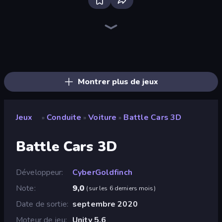
Bloxd.io
Ragdoll Archers
EvoWars.io
Piece of Cake: Merge and Bake
Veck.io
Traffic Rider
Racing Limits
Mahjongg Solitaire
Screw Out: Bolts and Nuts
Words of Wonders
Piles of Mahjong
Designville: Merge & Design
Space Waves
Miniblox
SkillWarz
Stickman Clash
Fortzone Battle Royale
Arrow Escape
Montrer plus de jeux
Jeux
Conduite
Voiture
Battle Cars 3D
»
»
»
Battle Cars 3D
Développeur
CyberGoldfinch
Note
9,0
(
sur les 6 derniers mois
)
Date de sortie
septembre 2020
Moteur de jeu
Unity 5.6