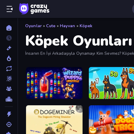
Oyunlar
»
Cute
»
Hayvan
»
Köpek
Köpek Oyunları
İnsanın En İyi Arkadaşıyla Oynamayı Kim Sevmez? Köpek
için Bir Oyun Var.
Wizard Puppy: Magic Sort
Dogs vs Aliens