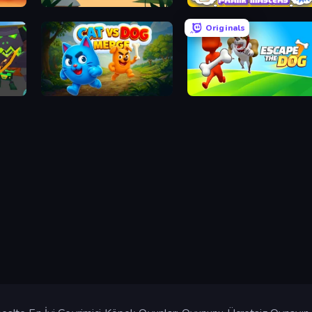
Panda Palace
Johnny n Tommy - Prank Masters
Originals
Cat VS Dog Merge
Escape the Dog