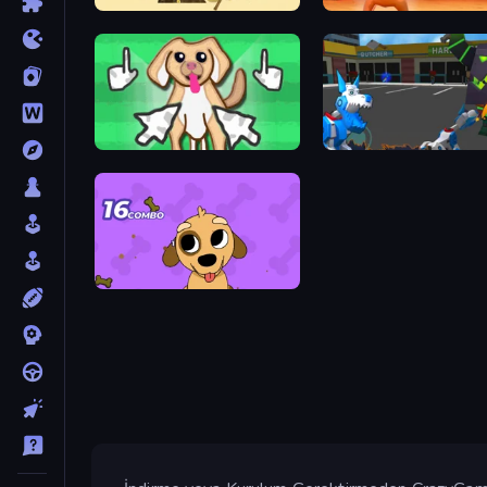
Doge Miner
Doggy Tricks
Doggo Clicker
Robot Dog City Simulator
Good Doggo