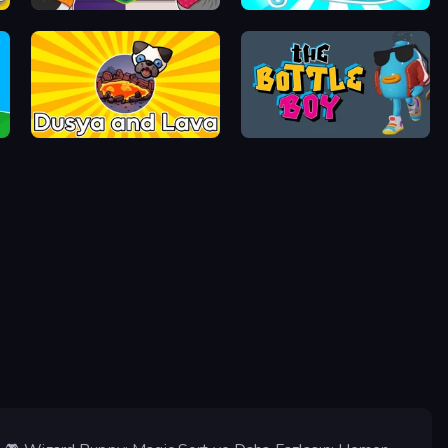
Funny Food Duel
Hungry Pet Mania
Dusya and Lava
The Bottle Boy