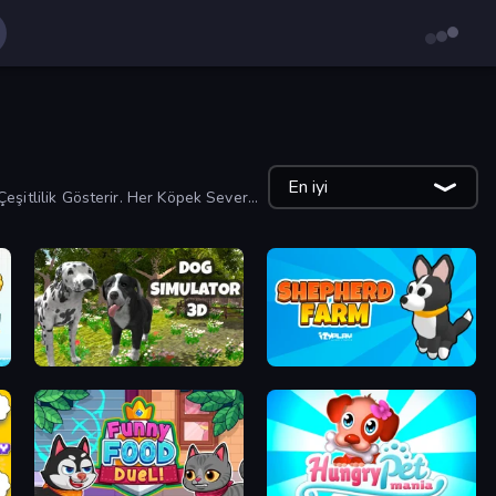
En iyi
itlilik Gösterir. Her Köpek Sever
Dog Simulator 3D
Shepherd Farm