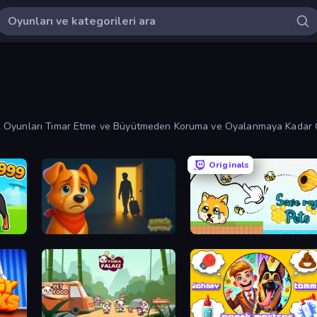
 Oyunları Tımar Etme ve Büyütmeden Koruma ve Oyalanmaya Kadar Çeş
Originals
Ranch Adventures
Save My Pets