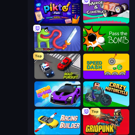
Pikto.fun
Merge & Construct
Frogiddy
Pass The Bomb
Top
Mad Pursuit
Speed Dash
Nitro Racing Go
Crazy Motorcycle
Top
Racing Builder
Gridpunk - 3v3 Battle Royale