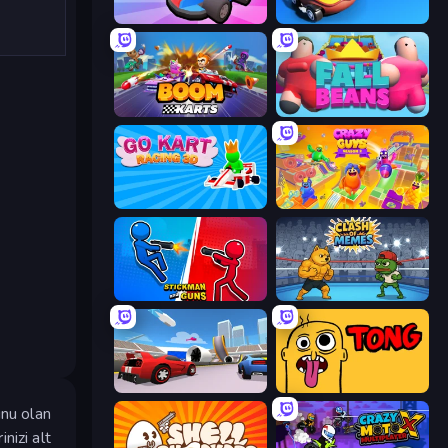
Smash Karts
Krash Karts
Boom Karts
Fall Beans
Go Kart Racing 3D
Crazy Guys
Stickman and Guns
Clash of Memes
DashCraft.io
Tong
unu olan
nizi alt