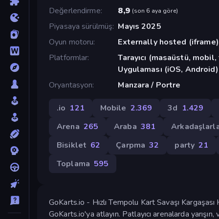
Değerlendirme
8,9
(
son 6 aya göre
)
Piyasaya sürülmüş
Mayıs 2025
Oyun motoru
Externally hosted (iframe)
Platformlar
Tarayıcı (masaüstü, mobil
Uygulaması (iOS, Android)
Oryantasyon
Manzara / Portre
.io
121
Mobile
2.369
3d
1.429
Arena
265
Araba
381
Arkadaşlarl
Bisiklet
62
Çarpma
32
party
21
Toplama
595
GoKarts.io - Hızlı Tempolu Kart Savaşı Kargaşası 
GoKarts.io'ya atlayın. Patlayıcı arenalarda yarışın,