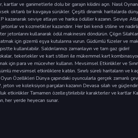
, kartlar ve ganimetlerle dolu bir garajın kilidini açın. Nasıl Oynan
k oktanlı bir kavgaya sürükler. Çeşitli dinamik haritalarda dün
P kazanarak seviye atlayın ve harika ödüller kazanın. Seviye Atl
jetonlar ve kozmetikler kazandırır. Her biri kendi stiline ve nadirl
kter jetonlarını kullanarak ödül makinesini döndürün. Çılgın Silahla
atmak için gizemli eşya kutularına vurun. Güdümlü füzeler ve mak
stte kullanılabilir. Saldırılarınızı zamanlayın ve tam gaz gidin!
apkalar, tekerlekler ve kart stilleri ile mükemmel kart kombinasy
k için para ve mücevher kullanın. Mevsimsel Etkinlikler ve Sınırl
mlü mevsimsel etkinliklere katılın. Sınırlı süreli haritaların ve ka
 Oyun Özellikleri Dünya çapındaki oyuncularla gerçek zamanlı çev
, jeton ve koleksiyon parçaları kazanın Devasa silah ve güçlendiri
uk etkinlikler Tamamen özelleştirilebilir karakterler ve kartlar Ka
man, her yerde heyecan sunar.