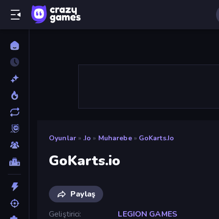
Oyunlar
»
.io
»
Muharebe
»
GoKarts.io
GoKarts.io
Paylaş
Geliştirici
LEGION GAMES