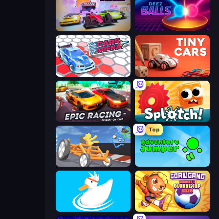
MR RACER Stunt Mania
Deez Balls
Cars Arena
Tiny Cars
Epic Racing - Descent on Cars
Splotch!
Top
Draw Crash Race
Adventure Jumper
Ducklings
Goal Gang