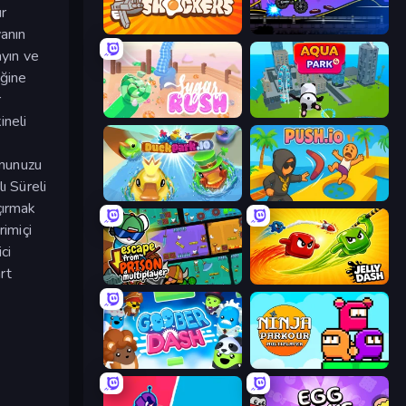
ır
Shell Shockers
Crazy MotoX Multiplayer
yanın
ayın ve
iğine
r
Sugar Rush
Aquapark.io
ineli
onunuzu
ı Süreli
DuckPark.io
Push.io
çırmak
rimiçi
ci
rt
Escape From Prison Multiplayer
Jelly Dash
Goober Dash
Ninja Parkour Multiplayer