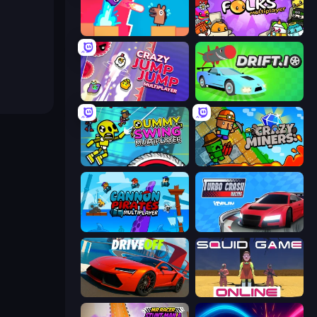
Boom Slingers ReBoom
Egg Folks Multiplayer
Crazy Jump Jump Multiplayer
Drift.io
Crazy Dummy Swing Multiplayer
Crazy Miners
Cannon Pirates Multiplayer
Turbo Crash
DriveOff
Squid Game Online