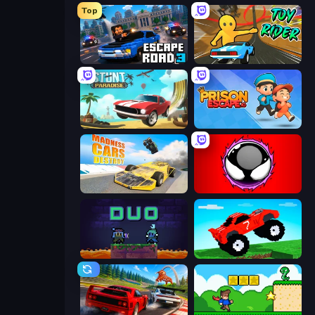
Top
Escape Road 3
Toy Rider
Stunt Paradise
Prison Escape.io
Madness Cars Destroy
Splatmans
Duo
Funny Mad Racing