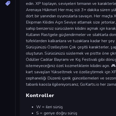
edin. XP toplayın, seviyeleri tırmanın ve karakterler
Arenaya Hükmet Her maç sizi 3+ dakika süren yükse
dört bir yanından oyuncularla savaşın. Her maçta X
Ekipman Kilidini Açın Seviye atlamak size jetonlar, 
sahip benzersiz sürücülerin kilidini açmak için kara
Kullanın Rastgele güçlendirmeler ve silahlarla don
tüfeklerden kalkanlara ve tuzaklara kadar her şey pi
Sürüşünüzü Özelleştirin Çok çeşitli karakterler, ş
oluşturun. Sürücünüzü süslemek ve pistte öne çıkma
Ödüller Cadılar Bayramı ve Kış Festivali gibi dönüşü
istemeyeceğiniz özel kozmetiklerin kilidini açın. 
kart savaşları Yükseltmek ve özelleştirmek için XP
cephaneliği Düzenli içerik güncellemeleri ve sezonl
tabanlı kaosla ilgileniyorsanız, GoKarts.io her za
Kontroller
W = ileri sürüş
S = geriye doğru sürüş