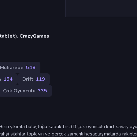
, tablet), CrazyGames
Muharebe
548
a
154
Drift
119
Çok Oyunculu
335
Hızın yıkımla buluştuğu kaotik bir 3D çok oyunculu kart savaş oy
 vahşi silahlar toplayın ve gerçek zamanlı hesaplaşmalarda rakipleri