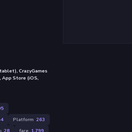
, tablet), CrazyGames
, App Store (iOS,
95
54
Platform
263
ı
28
fare
1.799