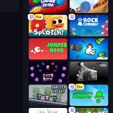
Liquid Swarm
Hyperball Tachyon
Top
Splotch!
Rock Climbing?
Jumper Hook
Honk
Catch-A-Rock
Sqube Darkness
Top
Shatter Knight
Adventure Jumper