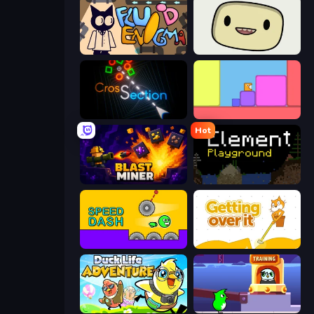
Fluid Enigma
SuperWEIRD
Crossection
Level EATEN!
Hot
Blast Miner
Element Playground
Speed Dash
Getting Over It
Duck Life: Adventure (Demo)
Duck Life: Space