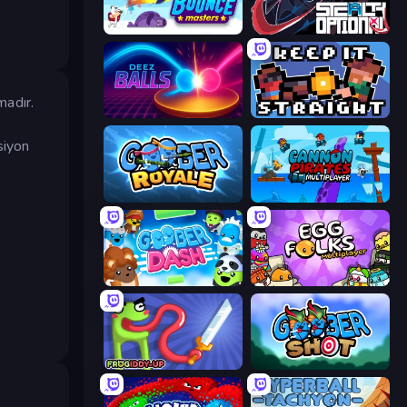
Bouncemasters
Stealth Optional
madır.
Deez Balls
Keep It Straight
siyon
Goober Royale
Cannon Pirates Multiplayer
Goober Dash
Egg Folks Multiplayer
Frogiddy
Goober Shot