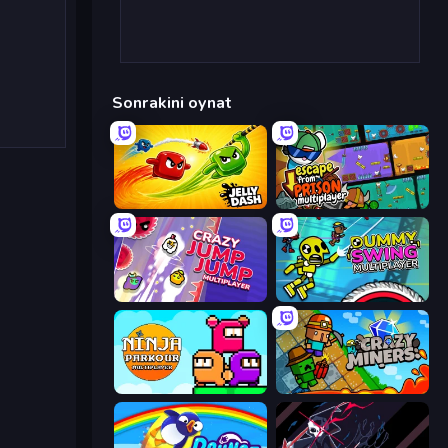
Sonrakini oynat
Jelly Dash
Escape From Prison Multiplayer
Crazy Jump Jump Multiplayer
Crazy Dummy Swing Multiplayer
Ninja Parkour Multiplayer
Crazy Miners