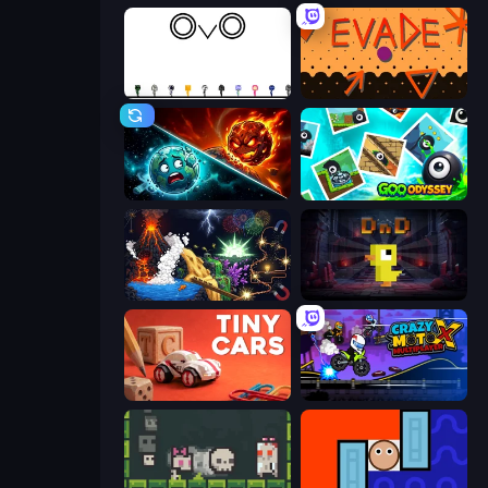
OvO Game
Evade
PlanetCrush 2
Goo Odyssey
Sandbox: Particle World
Dungeons n' Ducks
Tiny Cars
Crazy MotoX Multiplayer