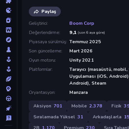
Paylaş
Geliştirici
Boom Corp
Değerlendirme
9,1
(
son 6 aya göre
)
Piyasaya sürülmüş
Temmuz 2025
Son güncelleme
Mart 2026
Oyun motoru
Unity 2021
Platformlar
Tarayıcı (masaüstü, mobil
Uygulaması (iOS, Android)
Android), Steam
Oryantasyon
Manzara
Aksiyon
701
Mobile
2.378
Fizik
3
Sıralamada Yüksel
31
Arkadaşlarla
1
2B
1.170
Premium
230
Sıra Tabanl