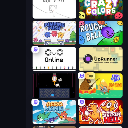
Line Driver
Crazy Colors
Jumping Rush
Rough Ball
OvO.io
UpRunner
Top
Just One Boss
Fish Orbit
Aero Mania
Chicken Hell