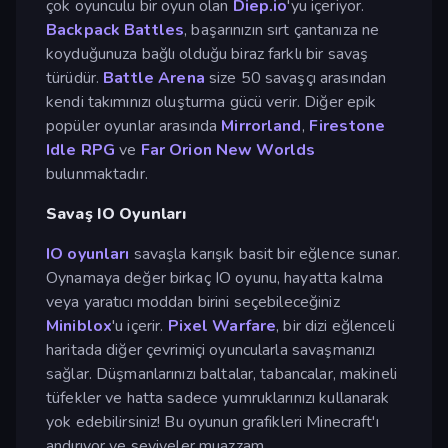
çok oyunculu bir oyun olan
Diep.io
'yu içeriyor.
Backpack Battles
, başarınızın sırt çantanıza ne
koyduğunuza bağlı olduğu biraz farklı bir savaş
türüdür.
Battle Arena
size 50 savaşçı arasından
kendi takımınızı oluşturma gücü verir. Diğer epik
popüler oyunlar arasında
Mirrorland
,
Firestone
Idle RPG
ve
Far Orion New Worlds
bulunmaktadır.
Savaş IO Oyunları
IO oyunları
savaşla karışık basit bir eğlence sunar.
Oynamaya değer birkaç IO oyunu, hayatta kalma
veya yaratıcı moddan birini seçebileceğiniz
Miniblox
'u içerir.
Pixel Warfare
, bir dizi eğlenceli
haritada diğer çevrimiçi oyuncularla savaşmanızı
sağlar. Düşmanlarınızı baltalar, tabancalar, makineli
tüfekler ve hatta sadece yumruklarınızı kullanarak
yok edebilirsiniz! Bu oyunun grafikleri Minecraft'ı
andırıyor ve seviyeler muazzam.