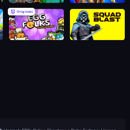
Escape From Prison Multiplayer
Overtide.io
Originals
Egg Folks Multiplayer
SquadBlast