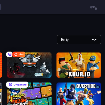
En iyi
Hot
EvoWars.io
Kour.io
Originals