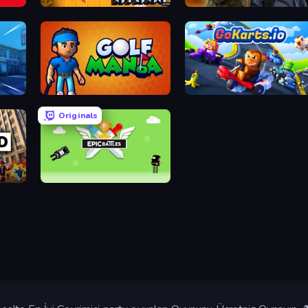
yale
Kirka.io
Forward Assault Remix
Golf Mania
GoKarts.io
Originals
Epic Battles