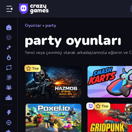
Oyunlar
»
party
party oyunları
Yerel veya çevrimiçi olarak arkadaşlarınızla eğlenin ve 
Top
Hazmob FPS: Online Shooter
Smash Karts
Top