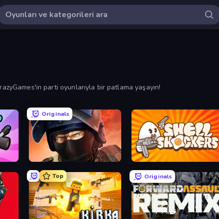
CrazyGames'in parti oyunlarıyla bir patlama yaşayın!
Originals
Bullet Force
Shell Shockers
Top
Originals