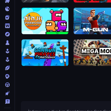
Poxel.io
Gridpunk - 3v3 Battle Ro
Ninja Parkour Multiplayer
Muscle Gun.IO
Cannon Pirates Multiplayer
MegamodGames