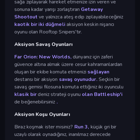
sağa zıplayarak hareket etmenize izin veren ve
sonuna kadar yarışı zorlaştıran
Getaway
Shootout
ve yalnızca ateş edip zıplayabileceğiniz
kaotik bir iki düğmeli
aksiyon keskin nişancı
oyunu olan Rooftop Snipers'tır.
Aksiyon Savaş Oyunları
Far Orion: New Worlds,
dünyanız için zaferi
güvence altına almak üzere cesur kahramanlardan
oluşan bir ekibe komuta etmenizi
sağlayan
destansı bir aksiyon
savaş oyunudur.
Seçkin bir
savaş gemisi filosuna komuta ettiğiniz iki oyunculu
klasik bir
deniz strateji oyunu
olan Battleship'i
de beğenebilirsiniz
.
Aksiyon Koşu Oyunları
Biraz koşmak ister misiniz?
Run 3,
küçük gri bir
uzaylı olarak oynadığınız, inanılmaz derecede