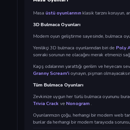
Masa
üstü oyunlarının
klasik tarzını koruyun, 
3D Bulmaca Oyunları
Modern oyun geliştirme sayesinde, bulmaca oyunl
Yenilikçi 3D bulmaca oyunlarından biri de
Poly 
sonraki sorunun ne olacağını merak etmenizi sağl
Kaçış odalarının yarattığı gerilim ve heyecanı se
Granny Scream'i
oynayın, pişman olmayacaksını
Tüm Bulmaca Oyunları
Zevkinize uygun her türlü bulmaca oyununu burada
Trivia Crack
ve
Nonogram
.
Oyunlarımızın çoğu, herhangi bir modern web tarayı
bunlar da herhangi bir modern tarayıcıda sorunsuz