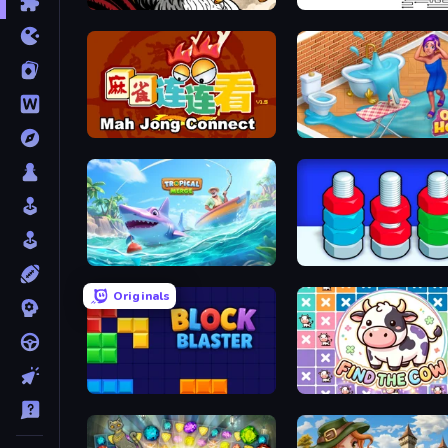
Color Tap: Coloring by Numbers
Arrow Escape
Mahjong Connect (Legacy)
Open House
Tropical Merge
Nuts Puzzle: Sort By Colo
Originals
Block Blaster
Find The Cow