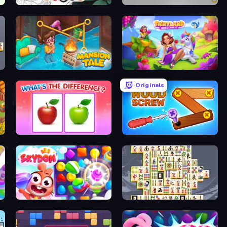
Numicolor
Hexa Sort
Mansion Tale: Merge Secrets
Fairyland Merge & Magic
Originals
What's The Difference?
Wood Screw: Bolts Puzzle
Skydom
Mahjong Titans