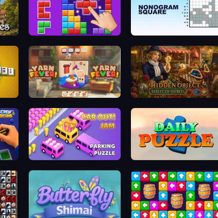
BlockBuster Puzzle
Nonogram Square
Yarn Fever! Unravel Puzzle
Hidden Object: Street Of Secr
Car OUT! Jam Parking Puzzle
Daily Puzzle