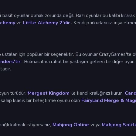
i basit oyunlar olmak zorunda değil. Bazı oyunlar bu kalıbı kırara
Alchemy
ve
Little Alchemy 2'dir
. Kendi parkurlarınızı inşa etme
taları için popüler bir seçenektir. Bu oyunlar CrazyGames'te o
ders'tır
. Bulmacalara rahat bir yaklaşım getiren bir diğer oyun
adır.
 oyun türüdür.
Mergest Kingdom
ile kendi krallığınızı kurun.
Cand
sahip klasik bir birleştirme oyunu olan
Fairyland Merge & Mag
ağlı kalmak istiyorsanız,
Mahjong Online
veya
Mahjong Solit