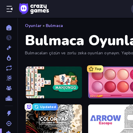
Oyunlar
»
Bulmaca
Bulmaca Oyunla
Bulmacaları çözün ve zorlu zeka oyunları oynayın. Yapboz
test eden her şeyi keşfedin. Ücretsiz bulmaca oyunların
Top
Mahjongg Solitaire
Updated