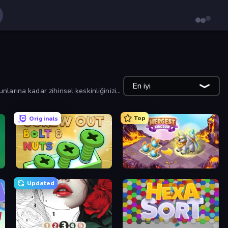
En iyi
larına kadar zihinsel keskinliğinizi
Top
Originals
Screw Out: Bolts and Nuts
Mergest Kingdom
Updated