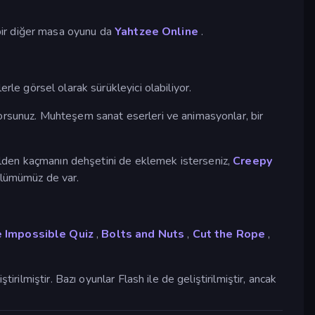
 bir diğer masa oyunu da
Yahtzee Online
.
lerle görsel olarak sürükleyici olabiliyor.
orsunuz. Muhteşem sanat eserleri ve animasyonlar, bir
ilden kaçmanın dehşetini de eklemek isterseniz,
Creepy
ölümümüz de var.
 Impossible Quiz
,
Bolts and Nuts
,
Cut the Rope
,
rilmiştir. Bazı oyunlar Flash ile de geliştirilmiştir, ancak