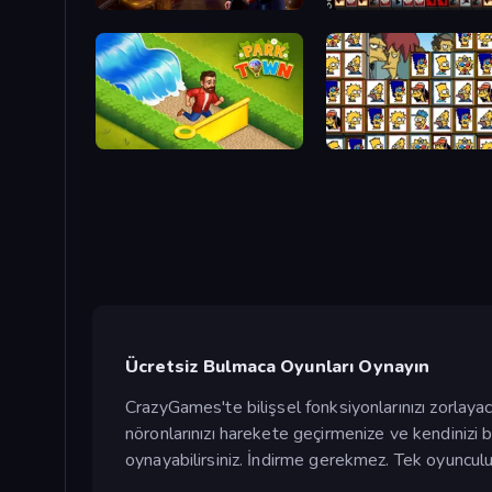
Hidden Object: Clues and Mysteries
War Mahjong
Park Town
Tiles of the Simpsons
Ücretsiz Bulmaca Oyunları Oynayın
CrazyGames'te bilişsel fonksiyonlarınızı zorlayac
nöronlarınızı harekete geçirmenize ve kendinizi
oynayabilirsiniz. İndirme gerekmez. Tek oyuncul