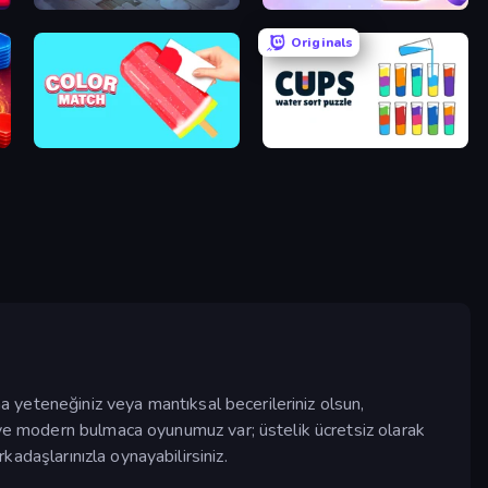
Merge Haven
Tape Escape
Originals
Color Match
Cups - Water Sort Puzzle
ma yeteneğiniz veya mantıksal becerileriniz olsun,
 ve modern bulmaca oyunumuz var; üstelik ücretsiz olarak
adaşlarınızla oynayabilirsiniz.