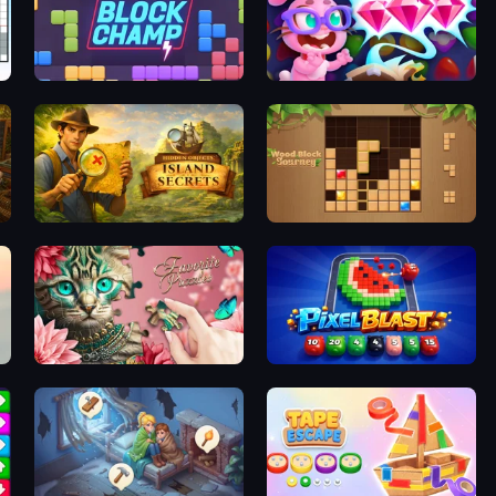
Block Champ
Skydom: Reforged
ets
Hidden Objects: Island Secrets
Wood Block Journey
Favorite Puzzles
Pixel Blast