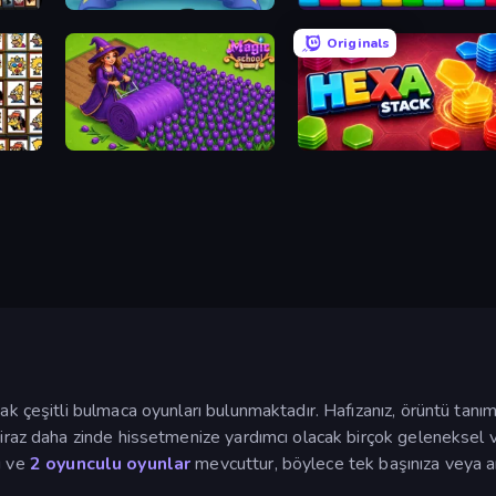
Butterfly Shimai
Tap Away Story
Originals
Magic School
Hexa Stack
ak çeşitli bulmaca oyunları bulunmaktadır. Hafızanız, örüntü tanı
 biraz daha zinde hissetmenize yardımcı olacak birçok geleneksel
u ve
2 oyunculu oyunlar
mevcuttur, böylece tek başınıza veya ark