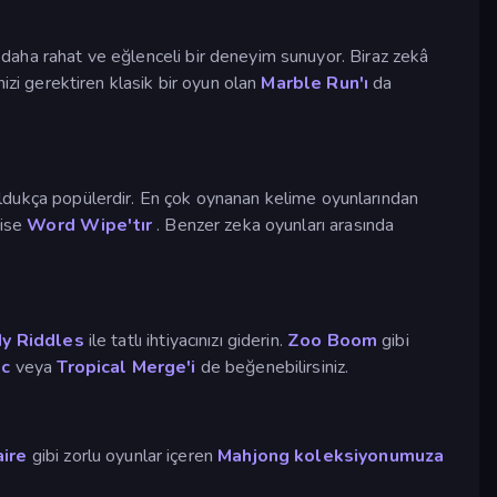
k daha rahat ve eğlenceli bir deneyim sunuyor. Biraz zekâ
nizi gerektiren klasik bir oyun olan
Marble Run'ı
da
ldukça popülerdir. En çok oynanan kelime oyunlarından
 ise
Word Wipe'tır
. Benzer zeka oyunları arasında
y Riddles
ile tatlı ihtiyacınızı giderin.
Zoo Boom
gibi
ic
veya
Tropical Merge'i
de beğenebilirsiniz.
aire
gibi zorlu oyunlar içeren
Mahjong koleksiyonumuza