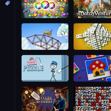
Forgotten Treasure 2
MatchVentures
Railway Bridge
Mahjong Tower
Thief Puzzle
Screw Sorting