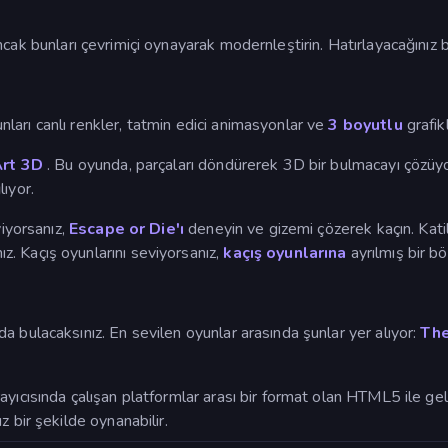
ancak bunları çevrimiçi oynayarak modernleştirin. Hatırlayacağınız
arı canlı renkler, tatmin edici animasyonlar ve
3 boyutlu
grafik
Art 3D
. Bu oyunda, parçaları döndürerek 3D bir bulmacayı çözüy
ıyor.
viyorsanız,
Escape or Die'ı
deneyin ve gizemi çözerek kaçın. Kat
z. Kaçış oyunlarını seviyorsanız,
kaçış oyunlarına
ayrılmış bir b
 bulacaksınız. En sevilen oyunlar arasında şunlar yer alıyor:
The
cısında çalışan platformlar arası bir format olan HTML5 ile gelişti
 bir şekilde oynanabilir.