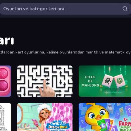
rı
lardan kart oyunlarına, kelime oyunlarından mantık ve matematik oyun
ın tam koleksiyonuna göz atın ve bir sonraki meydan okumanızı bulun!
Piece of Cake: Merge and Bake
Arrow Escape: Puzzle
Piles of Mahjong