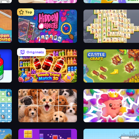
Designville: Merge & Design
Farm Merge Valley
Top
Hidden Objects
Mahjong Online
Originals
r
Goods Triple Match 3D
Castle Craft
Jigpic Solitaire
Match Arena