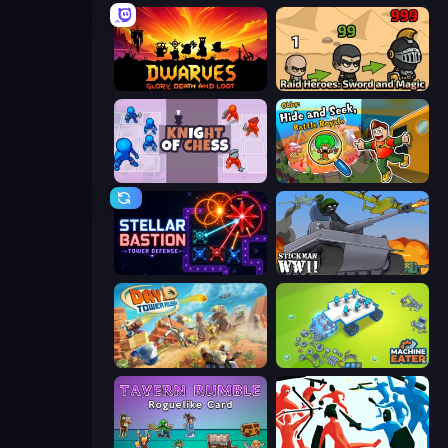
Dwarves: Glory, Death, and Loot
Raid Heroes: Sword and Magic
Knight of Chess
Obby: Hide and Seek, Battle Royale
Stellar Bastion
Stickman WW2
Day D Tower Rush
Machine Eater