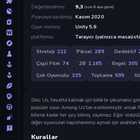
Değerlendirme
9,3
(
son 6 aya göre
)
Piyasaya sürülmüş
Kasım 2020
Oyun motoru
Unity 5.6
platformu
Tarayıcı (yalnızca masaüst
Strateji
222
Piksel
289
Dedektif
Çigzi Film
74
2B
1.165
Engel
305
Çok Oyunculu
335
Toplama
595
G
Disc Us, hayatta kalmak için birlikte çalışmanız g
popüler oyun Among Us'tan esinlenmiştir, ancak far
bitene kadar her şey bitmiş sayılmaz. Eğer öldürül
diğer oyuncuları hapishanenizi açmak için anahtarı 
Kurallar