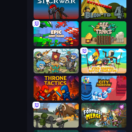
Stick War
Bloons Tower Defense 4 Expansion
Epic Army Clash
Age of Tanks Warriors: TD War
Raid Heroes: Total War
Stick Ragdoll Battle Simulator
Throne Tactics
City Takeover
Stickman History Battle
Fortress Merge