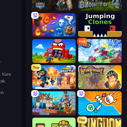
Battle Arena
Bloons Tower Defense 4
i
Elemental Merge
Jumping Clones
Hot
,
TimeWarriors
Kingdom of Pixels
Top
. Küre
cak.
Tower Battle
Cursed Treasure 2
ın.
Bobr Turbo: Craft Cars
Merge Knights!
Top