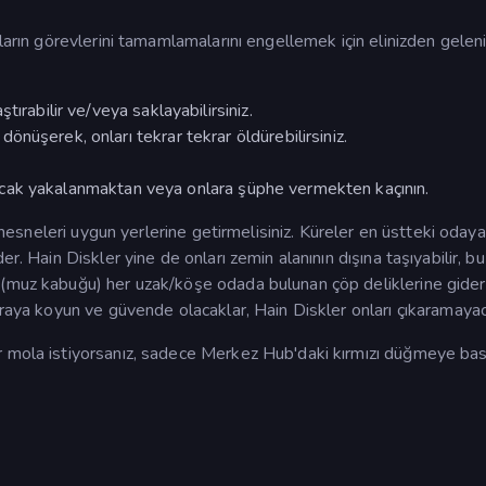
ların görevlerini tamamlamalarını engellemek için elinizden gelen
ırabilir ve/veya saklayabilirsiniz.
nüşerek, onları tekrar tekrar öldürebilirsiniz.
. Ancak yakalanmaktan veya onlara şüphe vermekten kaçının.
e nesneleri uygun yerlerine getirmelisiniz. Küreler en üstteki odaya
r. Hain Diskler yine de onları zemin alanının dışına taşıyabilir, bu
 (muz kabuğu) her uzak/köşe odada bulunan çöp deliklerine gider
oraya koyun ve güvende olacaklar, Hain Diskler onları çıkaramaya
r mola istiyorsanız, sadece Merkez Hub'daki kırmızı düğmeye bas