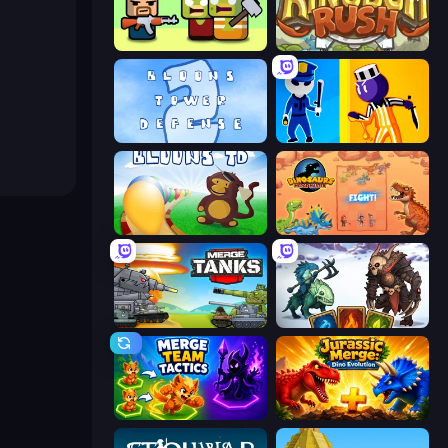
Zombie Horde: Build & Survive
Kingdom Rush
Bloons Tower Defense 2
Jailbreak: Hide or Attack!
Bloons Tower Defense
Dinosaurs Merge Master
Merge Master Tanks: Tank Wars
Dark Stones: Card Battle RPG
Merge Team Tactics
Jurassic Merge: Dino Evolution