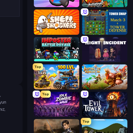
Smash Karts
Escape From Prison Multiplayer
Shell Shockers
Tower Swap
Imposter Battle Royale
Night Incident
Top
AOD - Art Of Defense
Infinity Kingdom
,
Top
oyun
ız,
Idle Zombie Wave: Survivors
Evil Tower
Top