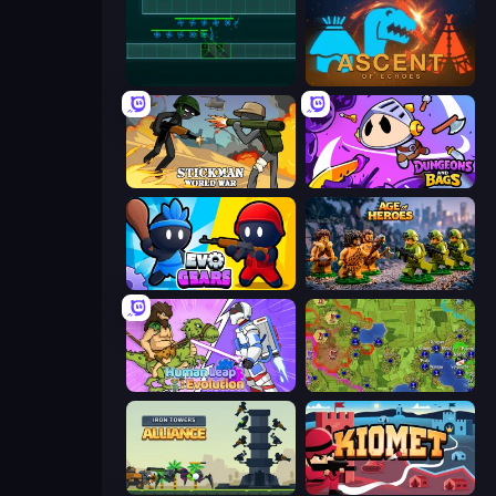
Vector TD
Ascent of Echoes
Stickman World War
Dungeons and Bags
Evo Gears
Age of Heroes
Human Leap: Evolution
Hex Empire
Iron Towers Alliance
Kiomet