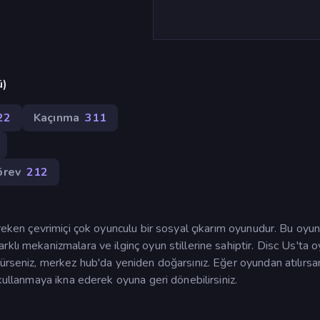
ü)
22
Kaçınma
311
örev
212
ereken çevrimiçi çok oyunculu bir sosyal çıkarım oyunudur. Bu oyun
klı mekanizmalara ve ilginç oyun stillerine sahiptir. Disc Us'ta 
ürseniz, merkez hub'da yeniden doğarsınız. Eğer oyundan atılırsan
kullanmaya ikna ederek oyuna geri dönebilirsiniz.