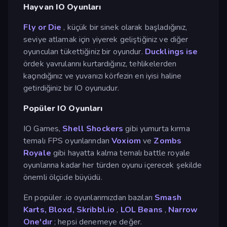
Hayvan IO Oyunları
Fly or Die
, küçük bir sinek olarak başladığınız,
seviye atlamak için yiyerek geliştiğiniz ve diğer
oyuncuları tükettiğiniz bir oyundur.
Ducklings ise
ördek yavrularını kurtardığınız, tehlikelerden
kaçındığınız ve yuvanızı körfezin en iyisi haline
getirdiğiniz bir IO oyunudur.
Popüler IO Oyunları
IO Games,
Shell Shockers
gibi yumurta kırma
temalı FPS oyunlarından
Voxiom
ve
Zombs
Royale
gibi hayatta kalma temalı battle royale
oyunlarına kadar her türden oyunu içerecek şekilde
önemli ölçüde büyüdü.
En popüler .io oyunlarımızdan bazıları
Smash
Karts,
Bloxd,
Skribbl.io
,
LOL Beans
,
Narrow
One'dır
; hepsi denemeye değer.