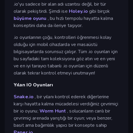
.io'yu sadece bir alan adı uzantısı değil, bir tür
olarak pekiştirdi. Şimdi ise
Holey.io
gibi birçok
büyüme oyunu
, bu hızlı tempolu hayatta kalma
konseptini daha da ileriye taşıyor.
.io oyunlarının çoğu, kontrolleri öğrenmesi kolay
olduğu için mobil cihazlarda ve masaüstü
bilgisayarlarda sorunsuz çalışır. Tüm .io oyunları için
bu sayfadaki tam koleksiyona göz atın ve en yeni
ve en iyi tarayıcı tabanlı .io oyunları için düzenli
olarak tekrar kontrol etmeyi unutmayın!
Yılan IO Oyunları
Snake.io
, bir yılanı kontrol ederek diğerlerine
karşı hayatta kalma mücadelesi verdiğiniz çevrimiçi
bir io oyunu;
Worm Hunt
, solucanların canlı bir
çevrimiçi arenada yarıştığı bir oyun; veya benzer,
basit ama bağımlılık yapıcı bir konsepte sahip
Paper.io
.