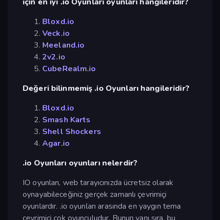
için en iyi .io Oyunları oyunları hangileridir?
Bloxd.io
Veck.io
Meeland.io
2v2.io
CubeRealm.io
Değeri bilinmemiş .io Oyunları hangileridir?
Bloxd.io
Smash Karts
Shell Shockers
Agar.io
.io Oyunları oyunları nelerdir?
IO oyunları, web tarayıcınızda ücretsiz olarak
oynayabileceğiniz gerçek zamanlı çevrimiçi
oyunlardır. .io oyunları arasında en yaygın tema
çevrimiçi çok oyunculudur. Bunun yanı sıra, bu