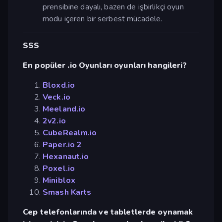
prensibine dayalı, bazen de işbirlikçi oyun
modu içeren bir serbest mücadele.
SSS
En popüler .io Oyunları oyunları hangileri?
Bloxd.io
Veck.io
Meeland.io
2v2.io
CubeRealm.io
Paper.io 2
Hexanaut.io
Poxel.io
Miniblox
Smash Karts
Cep telefonlarında ve tabletlerde oynamak