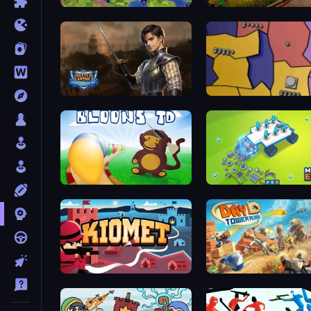
Hex Empire
Infinity Kingdom
Battle Arena
Compact Conflict
Bloons Tower Defense
Machine Eater
Kiomet
Day D Tower Rush