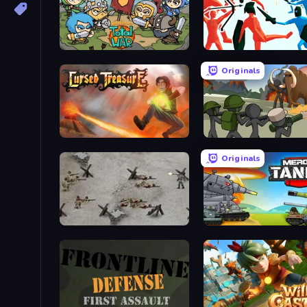
Raid Heroes: Total War
Funny Battle Simulator
Originals
Cursed Treasure
Stickman History Battle
Originals
Warfare 1944