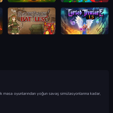
Slingshot Fortress
Epic Army Clash
Backpack Battles
Cursed Treasure 1.5
sik masa oyunlarından yoğun savaş simülasyonlarına kadar,