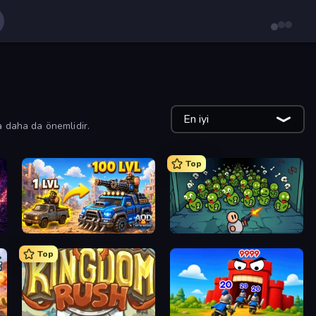
En iyi
a daha da önemlidir.
Top
AOD - Art Of Defense
Base Defence
Top