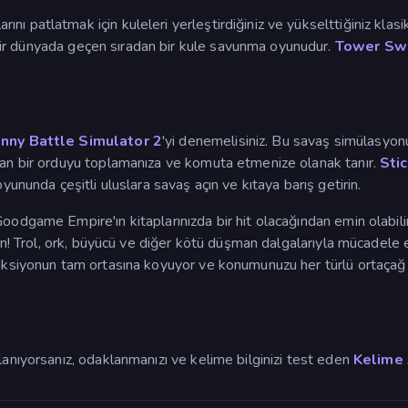
larını patlatmak için kuleleri yerleştirdiğiniz ve yükselttiğiniz klasi
bir dünyada geçen sıradan bir kule savunma oyunudur.
Tower S
nny Battle Simulator 2
'yi denemelisiniz. Bu savaş simülasyon
şan bir orduyu toplamanıza ve komuta etmenize olanak tanır.
Sti
yununda çeşitli uluslara savaş açın ve kıtaya barış getirin.
odgame Empire'ın kitaplarınızda bir hit olacağından emin olabilirsi
irin! Trol, ork, büyücü ve diğer kötü düşman dalgalarıyla mücade
 aksiyonun tam ortasına koyuyor ve konumunuzu her türlü ortaçağ c
lanıyorsanız, odaklanmanızı ve kelime bilginizi test eden
Kelime