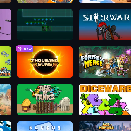
Cursed Treasure 2
Tower Battle
Vector TD
Stick War
New
Thousand Suns
Fortress Merge
Age of Tanks Warriors: TD War
Dice Wars