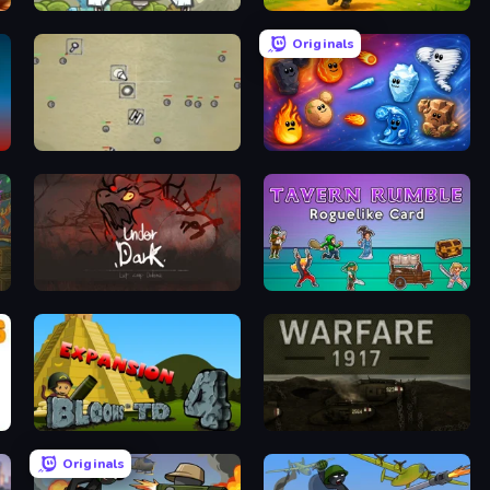
Kingdom Rush
TimeWarriors
Originals
Desktop Tower Defense
Elemental Merge
UnderDark: Defense
Tavern Rumble: Roguelike Card
Bloons Tower Defense 4 Expansion
Warfare 1917
Originals