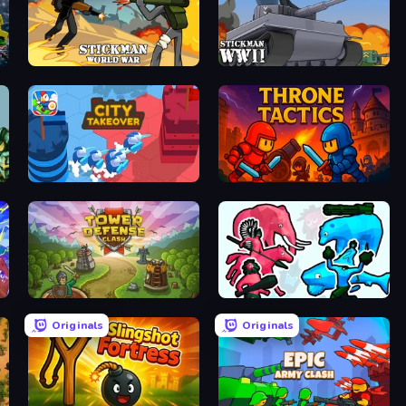
Stickman World War
Stickman WW2
City Takeover
Throne Tactics
Tower Defense Clash
Funny Battle Simulator 2
Originals
Originals