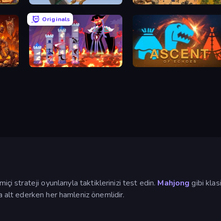
pire
World Wars 2
Feudal Wars
Originals
Hero Castle War: Tower Attack
Ascent of Echoes
içi strateji oyunlarıyla taktiklerinizi test edin.
Mahjong
gibi kla
la alt ederken her hamleniz önemlidir.