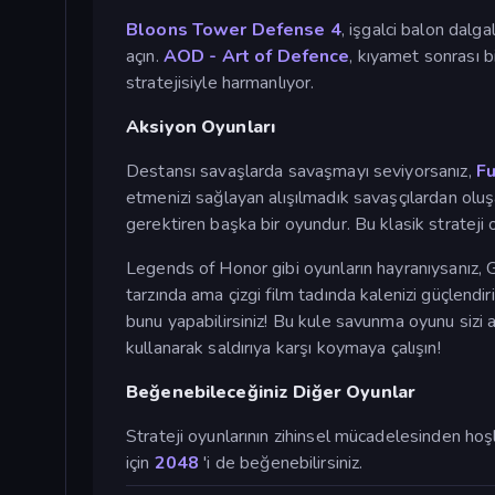
Bloons Tower Defense 4
, işgalci balon dalga
açın.
AOD - Art of Defence
, kıyamet sonrası 
stratejisiyle harmanlıyor.
Aksiyon Oyunları
Destansı savaşlarda savaşmayı seviyorsanız,
Fu
etmenizi sağlayan alışılmadık savaşçılardan olu
gerektiren başka bir oyundur. Bu klasik strateji o
Legends of Honor gibi oyunların hayranıysanız, Go
tarzında ama çizgi film tadında kalenizi güçlend
bunu yapabilirsiniz! Bu kule savunma oyunu sizi
kullanarak saldırıya karşı koymaya çalışın!
Beğenebileceğiniz Diğer Oyunlar
Strateji oyunlarının zihinsel mücadelesinden hoş
için
2048
'i de beğenebilirsiniz.