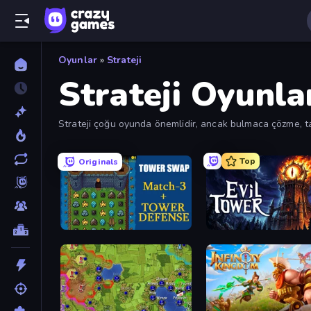
Oyunlar
»
Strateji
Strateji Oyunla
Strateji çoğu oyunda önemlidir, ancak bulmaca çözme, tak
Top
Originals
Tower Swap
Evil Tower