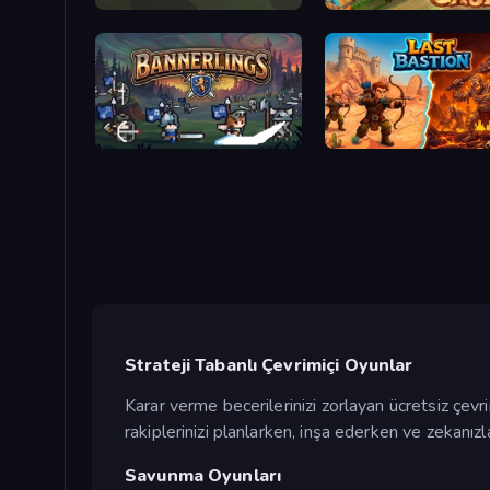
Frontline Defense
Wild Castle TD: Grow Em
Bannerlings
Last Bastion
Strateji Tabanlı Çevrimiçi Oyunlar
Karar verme becerilerinizi zorlayan ücretsiz çevrim
rakiplerinizi planlarken, inşa ederken ve zekanız
Savunma Oyunları