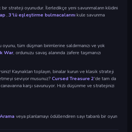
k bir strateji oyunudur. İlerledikçe yeni savunmaların kilidini
wap
,
3'lü eşleştirme
bulmacalarını
kule savunma
u oyunu, tüm düşman birimlerine saldırmanızı ve yok
ck War
, ordunuzu savaş alanında zafere taşımanızı
niz! Kaynakları toplayın, binalar kurun ve klasik strateji
le etmeyi seviyor musunuz?
Cursed Treasure 2
'de tam da
anavarına karşı savunuyor. Hızlı düşünme ve stratejinizi
 Arama
veya planlamayı ödüllendiren sayı tabanlı bir oyun