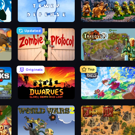
Bloons Tower Defense 2
Age of Heroes
Updated
Zombie Protocol
Takeover
Top
Originals
Merge Master Tanks: Tank Wars
Dwarves: Glory, Death, and Loot
Kingdom of Pixels