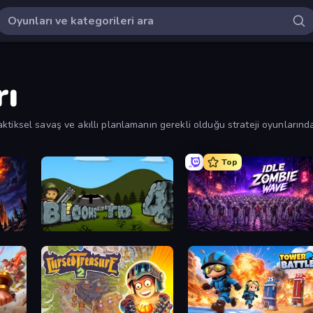
rı
tiksel savaş ve akıllı planlamanın gerekli olduğu strateji oyunlarınd
Top
Bloons Tower Defense 4
Idle Zombie Wave: Survivors